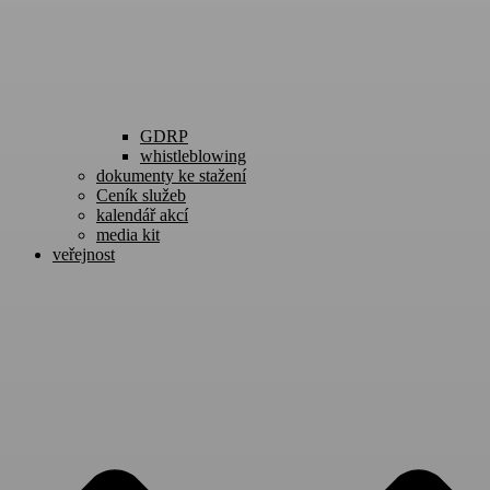
GDRP
whistleblowing
dokumenty ke stažení
Ceník služeb
kalendář akcí
media kit
veřejnost