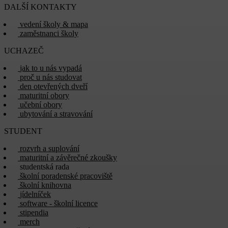
DALŠÍ KONTAKTY
vedení školy & mapa
zaměstnanci školy
UCHAZEČ
jak to u nás vypadá
proč u nás studovat
den otevřených dveří
maturitní obory
učební obory
ubytování a stravování
STUDENT
rozvrh a suplování
maturitní a závěrečné zkoušky
studentská rada
školní poradenské pracoviště
školní knihovna
jídelníček
software - školní licence
stipendia
merch