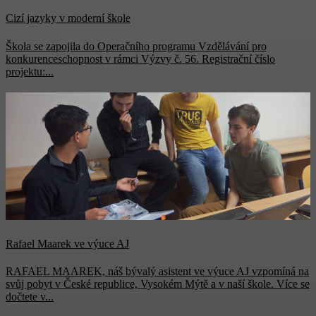
Cizí jazyky v moderní škole
Škola se zapojila do Operačního programu Vzdělávání pro
konkurenceschopnost v rámci Výzvy č. 56. Registrační číslo
projektu:...
Rafael Maarek ve výuce AJ
RAFAEL MAAREK, náš bývalý asistent ve výuce AJ vzpomíná na
svůj pobyt v České republice, Vysokém Mýtě a v naší škole. Více se
dočtete v...