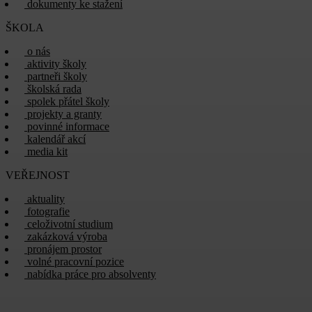
dokumenty ke stažení
ŠKOLA
o nás
aktivity školy
partneři školy
školská rada
spolek přátel školy
projekty a granty
povinné informace
kalendář akcí
media kit
VEŘEJNOST
aktuality
fotografie
celoživotní studium
zakázková výroba
pronájem prostor
volné pracovní pozice
nabídka práce pro absolventy