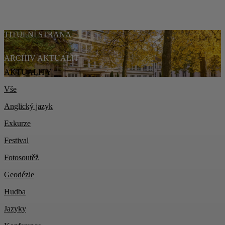
TITULNÍ STRANA
ARCHIV AKTUALIT
AKTUALITY
Vše
Anglický jazyk
Exkurze
Festival
Fotosoutěž
Geodézie
Hudba
Jazyky