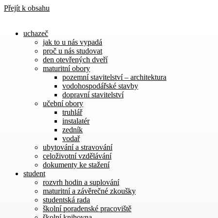
Přejít k obsahu
uchazeč
jak to u nás vypadá
proč u nás studovat
den otevřených dveří
maturitní obory
pozemní stavitelství – architektura
vodohospodářské stavby
dopravní stavitelství
učební obory
truhlář
instalatér
zedník
vodař
ubytování a stravování
celoživotní vzdělávání
dokumenty ke stažení
student
rozvrh hodin a suplování
maturitní a závěrečné zkoušky
studentská rada
školní poradenské pracoviště
školní knihovna