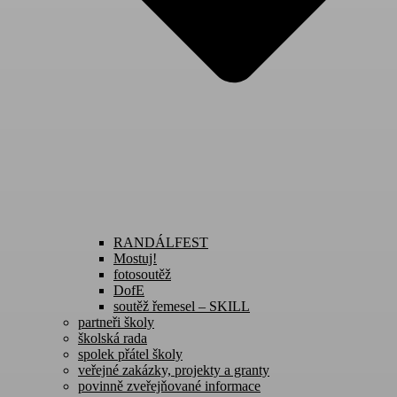
RANDÁLFEST
Mostuj!
fotosoutěž
DofE
soutěž řemesel – SKILL
partneři školy
školská rada
spolek přátel školy
veřejné zakázky, projekty a granty
povinně zveřejňované informace