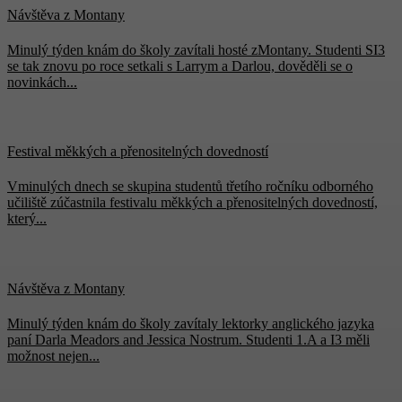
Návštěva z Montany
Minulý týden knám do školy zavítali hosté zMontany. Studenti SI3
se tak znovu po roce setkali s Larrym a Darlou, dověděli se o
novinkách...
Festival měkkých a přenositelných dovedností
Vminulých dnech se skupina studentů třetího ročníku odborného
učiliště zúčastnila festivalu měkkých a přenositelných dovedností,
který...
Návštěva z Montany
Minulý týden knám do školy zavítaly lektorky anglického jazyka
paní Darla Meadors and Jessica Nostrum. Studenti 1.A a I3 měli
možnost nejen...