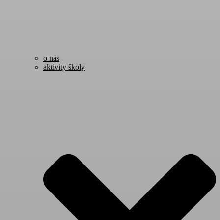
o nás
aktivity školy