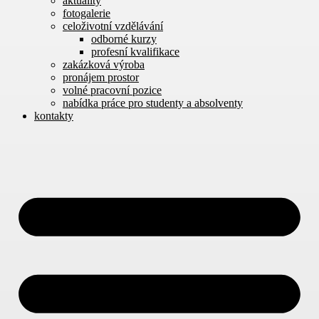
aktuality
fotogalerie
celoživotní vzdělávání
odborné kurzy
profesní kvalifikace
zakázková výroba
pronájem prostor
volné pracovní pozice
nabídka práce pro studenty a absolventy
kontakty