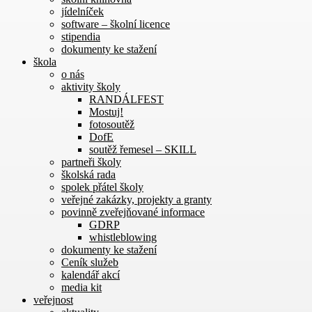
jídelníček
software – školní licence
stipendia
dokumenty ke stažení
škola
o nás
aktivity školy
RANDÁLFEST
Mostuj!
fotosoutěž
DofE
soutěž řemesel – SKILL
partneři školy
školská rada
spolek přátel školy
veřejné zakázky, projekty a granty
povinně zveřejňované informace
GDRP
whistleblowing
dokumenty ke stažení
Ceník služeb
kalendář akcí
media kit
veřejnost