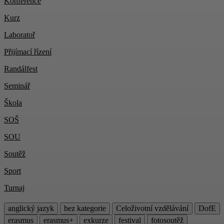
Konference
Kurz
Laboratoř
Přijímací řízení
Randálfest
Seminář
Škola
SOŠ
SOU
Soutěž
Sport
Turnaj
anglický jazyk
bez kategorie
Celoživotní vzdělávání
DofE
erasmus
erasmus+
exkurze
festival
fotosoutěž