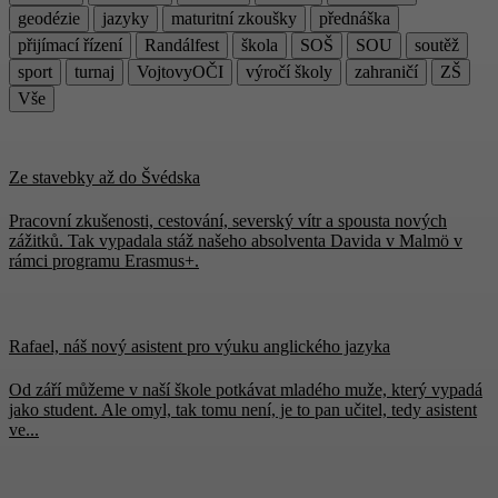
geodézie
jazyky
maturitní zkoušky
přednáška
přijímací řízení
Randálfest
škola
SOŠ
SOU
soutěž
sport
turnaj
VojtovyOČI
výročí školy
zahraničí
ZŠ
Vše
Ze stavebky až do Švédska
Pracovní zkušenosti, cestování, severský vítr a spousta nových
zážitků. Tak vypadala stáž našeho absolventa Davida v Malmö v
rámci programu Erasmus+.
Rafael, náš nový asistent pro výuku anglického jazyka
Od září můžeme v naší škole potkávat mladého muže, který vypadá
jako student. Ale omyl, tak tomu není, je to pan učitel, tedy asistent
ve...