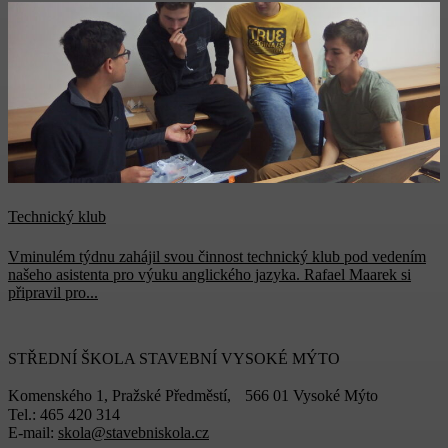
Technický klub
Vminulém týdnu zahájil svou činnost technický klub pod vedením
našeho asistenta pro výuku anglického jazyka. Rafael Maarek si
připravil pro...
STŘEDNÍ ŠKOLA STAVEBNÍ VYSOKÉ MÝTO
Komenského 1, Pražské Předměstí, 566 01 Vysoké Mýto
Tel.: 465 420 314
E-mail:
skola@stavebniskola.cz