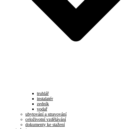
truhlář
instalatér
zedník
vodař
ubytování a stravování
celoživotní vzdělávání
dokumenty ke stažení