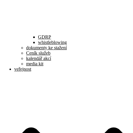
GDRP
whistleblowing
dokumenty ke stažení
Ceník služeb
kalendář akcí
media kit
veřejnost