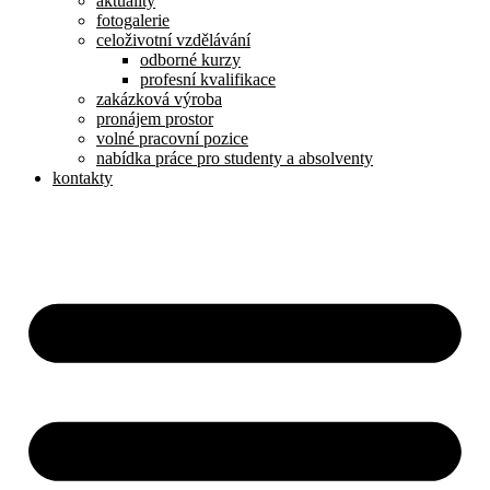
aktuality
fotogalerie
celoživotní vzdělávání
odborné kurzy
profesní kvalifikace
zakázková výroba
pronájem prostor
volné pracovní pozice
nabídka práce pro studenty a absolventy
kontakty