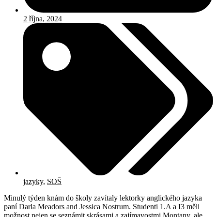
2 října, 2024
jazyky
,
SOŠ
Minulý týden knám do školy zavítaly lektorky anglického jazyka
paní Darla Meadors and Jessica Nostrum. Studenti 1.A a I3 měli
možnost nejen se seznámit skrásami a zajímavostmi Montany, ale