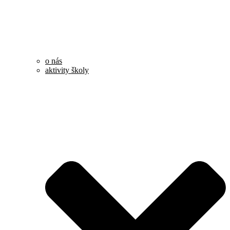
o nás
aktivity školy