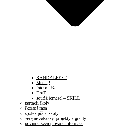
RANDÁLFEST
Mostuj!
fotosoutěž
DofE
soutěž řemesel – SKILL
partneři školy
školská rada
spolek přátel školy
veřejné zakázky, projekty a granty
povinně zveřejňované informace