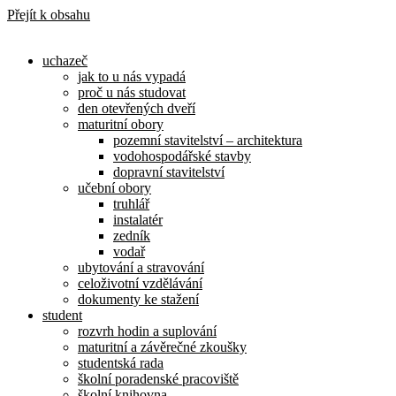
Přejít k obsahu
uchazeč
jak to u nás vypadá
proč u nás studovat
den otevřených dveří
maturitní obory
pozemní stavitelství – architektura
vodohospodářské stavby
dopravní stavitelství
učební obory
truhlář
instalatér
zedník
vodař
ubytování a stravování
celoživotní vzdělávání
dokumenty ke stažení
student
rozvrh hodin a suplování
maturitní a závěrečné zkoušky
studentská rada
školní poradenské pracoviště
školní knihovna