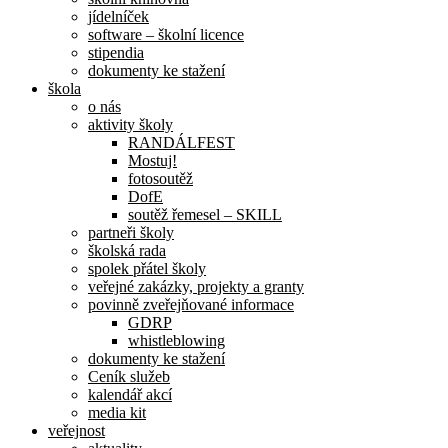
jídelníček
software – školní licence
stipendia
dokumenty ke stažení
škola
o nás
aktivity školy
RANDÁLFEST
Mostuj!
fotosoutěž
DofE
soutěž řemesel – SKILL
partneři školy
školská rada
spolek přátel školy
veřejné zakázky, projekty a granty
povinně zveřejňované informace
GDRP
whistleblowing
dokumenty ke stažení
Ceník služeb
kalendář akcí
media kit
veřejnost