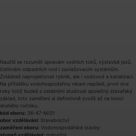
Naučíš se rozumět úpravám vodních toků, výstavbě jezů,
čistírnám odpadních vod i zavlažovacím systémům.
Zvládneš naprojektovat rybník, ale i vodovod a kanalizaci.
Na přihlášku vodohospodařinu nikam nepíšeš, první dva
roky totiž budeš s ostatními studovat společný stavařský
základ, toto zaměření si definitivně zvolíš až na konci
druhého ročníku.
kód oboru:
36-47-M/01
obor vzdělávání:
Stavebnictví
zaměření oboru:
Vodohospodářské stavby
stupeň vzdělávání:
maturitní