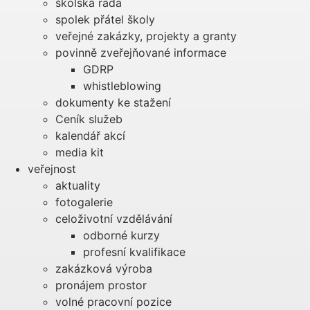
školská rada
spolek přátel školy
veřejné zakázky, projekty a granty
povinně zveřejňované informace
GDRP
whistleblowing
dokumenty ke stažení
Ceník služeb
kalendář akcí
media kit
veřejnost
aktuality
fotogalerie
celoživotní vzdělávání
odborné kurzy
profesní kvalifikace
zakázková výroba
pronájem prostor
volné pracovní pozice