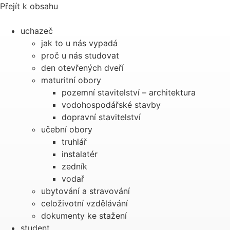
Přejít k obsahu
uchazeč
jak to u nás vypadá
proč u nás studovat
den otevřených dveří
maturitní obory
pozemní stavitelství – architektura
vodohospodářské stavby
dopravní stavitelství
učební obory
truhlář
instalatér
zedník
vodař
ubytování a stravování
celoživotní vzdělávání
dokumenty ke stažení
student