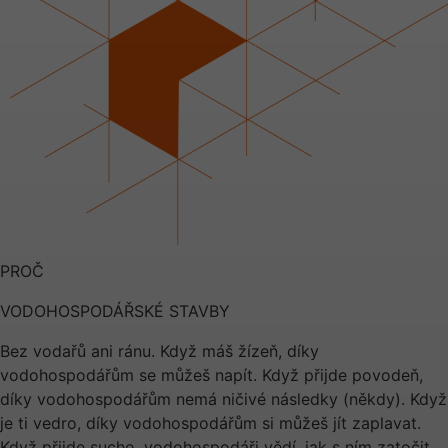
PROČ
VODOHOSPODÁŘSKÉ STAVBY
Bez vodařů ani ránu. Když máš žízeň, díky
vodohospodářům se můžeš napít. Když přijde povodeň,
díky vodohospodářům nemá ničivé následky (někdy). Když
je ti vedro, díky vodohospodářům si můžeš jít zaplavat.
Když přijde sucho, vodohospodáři vědí, jak s ním zatočit.