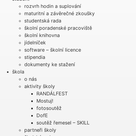
rozvrh hodin a suplování
maturitní a závěrečné zkoušky
studentská rada
školní poradenské pracoviště
školní knihovna
jídelníček
software – školní licence
stipendia
dokumenty ke stažení
škola
o nás
aktivity školy
RANDÁLFEST
Mostuj!
fotosoutěž
DofE
soutěž řemesel – SKILL
partneři školy