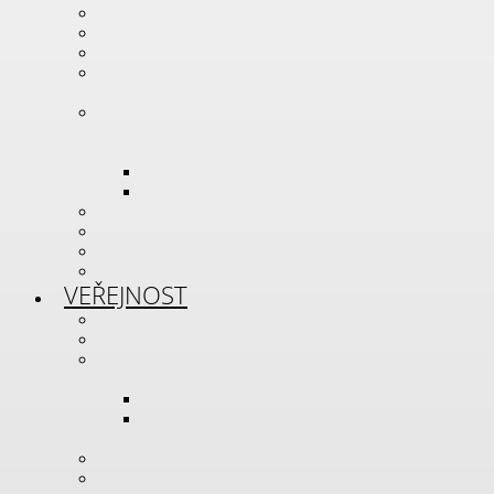
partneři školy
školská rada
spolek přátel školy
veřejné zakázky, projekty
a granty
povinně zveřejňované
informace
GDRP
whistleblowing
dokumenty ke stažení
Ceník služeb
kalendář akcí
media kit
VEŘEJNOST
aktuality
fotogalerie
celoživotní vzdělávání
odborné kurzy
profesní
kvalifikace
zakázková výroba
pronájem prostor