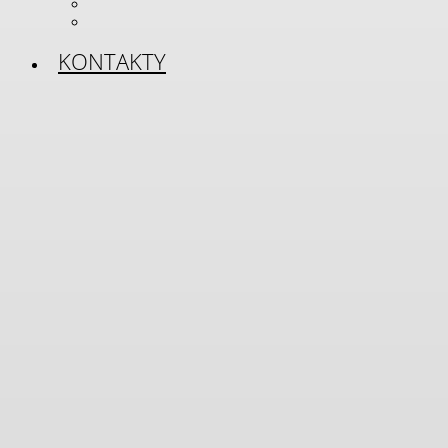
volné pracovní pozice
nabídka práce pro
studenty a absolventy
KONTAKTY