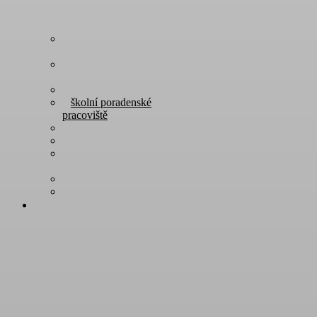
rozvrh hodin a
suplování
maturitní a závěrečné
zkoušky
studentská rada
školní poradenské
pracoviště
školní knihovna
jídelníček
software – školní
licence
stipendia
dokumenty ke stažení
ŠKOLA