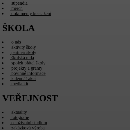
stipendia
merch
dokumenty ke stažení
ŠKOLA
o nás
aktivity školy
partneři školy
školská rada
spolek přátel školy
projekty a granty
povinné informace
kalendář akcí
media kit
VEŘEJNOST
aktuality
fotografie
celoživotní studium
zakázková výroba