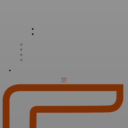
odborné kurzy
profesní
kvalifikace
zakázková výroba
pronájem prostor
volné pracovní pozice
nabídka práce pro
studenty a absolventy
KONTAKTY