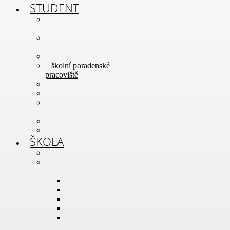
STUDENT
rozvrh hodin a
suplování
maturitní a závěrečné
zkoušky
studentská rada
školní poradenské
pracoviště
školní knihovna
jídelníček
software – školní
licence
stipendia
dokumenty ke stažení
ŠKOLA
o nás
aktivity školy
RANDÁLFEST
Mostuj!
fotosoutěž
DofE
soutěž řemesel –
SKILL