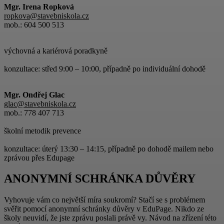
Mgr. Irena Ropková
ropkova@stavebniskola.cz
mob.: 604 500 513
výchovná a kariérová poradkyně
konzultace: střed 9:00 – 10:00, případně po individuální dohodě
Mgr. Ondřej Glac
glac
@stavebniskola.cz
mob.: 778 407 713
školní metodik prevence
konzultace: úterý 13:30 – 14:15, případně po dohodě mailem nebo
zprávou přes Edupage
ANONYMNÍ SCHRÁNKA DŮVĚRY
Vyhovuje vám co největší míra soukromí? Stačí se s problémem
svěřit pomocí anonymní schránky důvěry v EduPage. Nikdo ze
školy neuvidí, že jste zprávu poslali právě vy. Návod na zřízení této