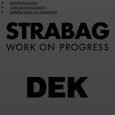
pronájem prostor
volné pracovní pozice
nabídka práce pro absolventy