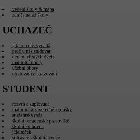
vedení školy & mapa
zaměstnanci školy
UCHAZEČ
jak to u nás vypadá
proč u nás studovat
den otevřených dveří
maturitní obory
učební obory
ubytování a stravování
STUDENT
rozvrh a suplování
maturitní a závěrečné zkoušky
studentská rada
školní poradenské pracoviště
školní knihovna
jídelníček
software - školní licence