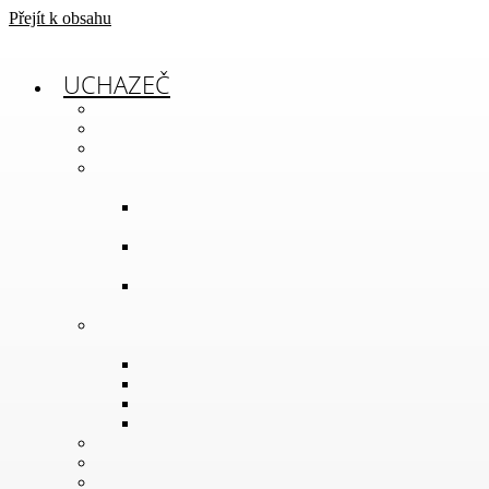
Přejít k obsahu
UCHAZEČ
jak to u nás vypadá
proč u nás studovat
den otevřených dveří
maturitní obory
pozemní stavitelství
– architektura
vodohospodářské
stavby
dopravní
stavitelství
učební obory
truhlář
instalatér
zedník
vodař
ubytování a stravování
celoživotní vzdělávání
dokumenty ke stažení