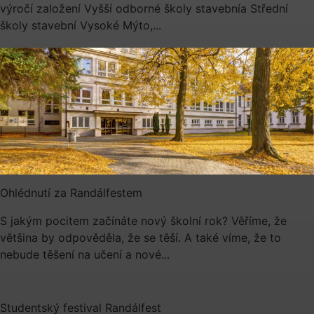
výročí založení Vyšší odborné školy stavebnía Střední
školy stavební Vysoké Mýto,...
Ohlédnutí za Randálfestem
S jakým pocitem začínáte nový školní rok? Věříme, že
většina by odpověděla, že se těší. A také víme, že to
nebude těšení na učení a nové...
Studentský festival Randálfest