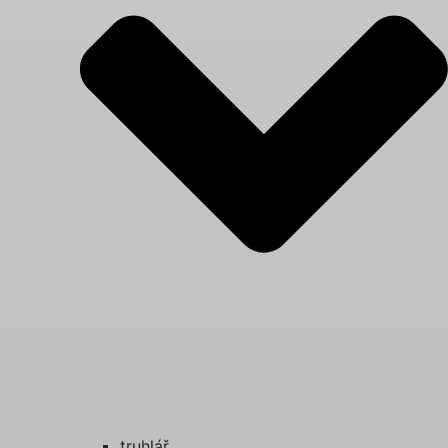
truhlář