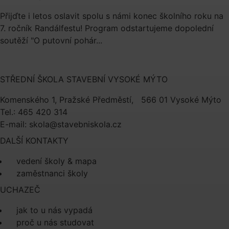
Přijďte i letos oslavit spolu s námi konec školního roku na
7. ročník Randálfestu! Program odstartujeme dopolední
soutěží "O putovní pohár...
STŘEDNÍ ŠKOLA STAVEBNÍ VYSOKÉ MÝTO
Komenského 1, Pražské Předměstí, 566 01 Vysoké Mýto
Tel.: 465 420 314
E-mail:
skola@stavebniskola.cz
DALŠÍ KONTAKTY
vedení školy & mapa
zaměstnanci školy
UCHAZEČ
jak to u nás vypadá
proč u nás studovat