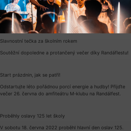
Slavnostní tečka za školním rokem
Soutěžní dopoledne a protančený večer díky Randáflestu!
Start prázdnin, jak se patří!
Odstartujte léto pořádnou porcí energie a hudby! Přijďte
večer 26. června do amfiteátru M-klubu na Randálfest.
Proběhly oslavy 125 let školy
V sobotu 18. června 2022 proběhl hlavní den oslav 125.