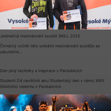
Jedinečná mezinárodní soutěž SKILL 2025
Čtrnáctý ročník této unikátní mezinárodní soutěže se
uskutečnil…
Den plný techniky a inspirace v Pardubicích
Studenti D4 navštívili akci Studentský den v rámci XXIV.
Silničního veletrhu v Pardubicích