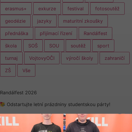
erasmus+
exkurze
festival
fotosoutěž
geodézie
jazyky
maturitní zkoušky
přednáška
přijímací řízení
Randálfest
škola
SOŠ
SOU
soutěž
sport
turnaj
VojtovyOČI
výročí školy
zahraničí
ZŠ
Vše
Randálfest 2026
Odstartujte letní prázdniny studentskou párty!