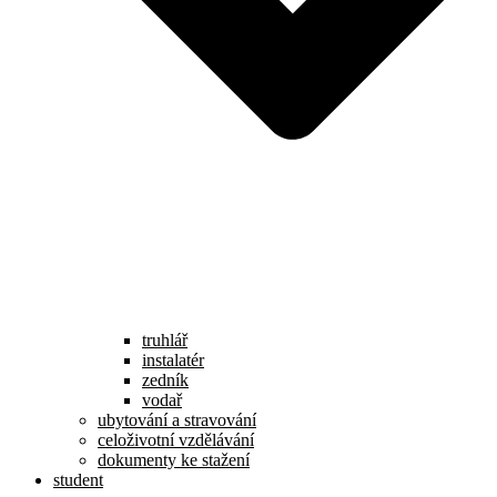
truhlář
instalatér
zedník
vodař
ubytování a stravování
celoživotní vzdělávání
dokumenty ke stažení
student