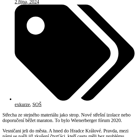
2 října, 2024
exkurze
,
SOŠ
Střecha ze stejného materiálu jako strop. Nové střešní izolace nebo
doporučení běžet maraton. To bylo Wienerberger fórum 2020.
Vesničani jeli do města. A hned do Hradce Králové. Pravda, mezi
námi se našli již zkušení čtvrťáci, kteří cestu měli bez problému.