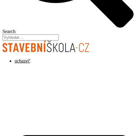
Search
uchazeč