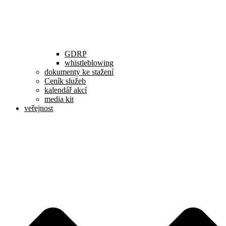
GDRP
whistleblowing
dokumenty ke stažení
Ceník služeb
kalendář akcí
media kit
veřejnost