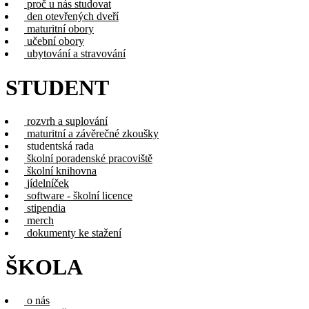
proč u nás studovat
den otevřených dveří
maturitní obory
učební obory
ubytování a stravování
STUDENT
rozvrh a suplování
maturitní a závěrečné zkoušky
studentská rada
školní poradenské pracoviště
školní knihovna
jídelníček
software - školní licence
stipendia
merch
dokumenty ke stažení
ŠKOLA
o nás