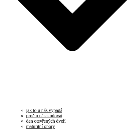
jak to u nás vypadá
proč u nás studovat
den otevřených dveří
maturitní obory