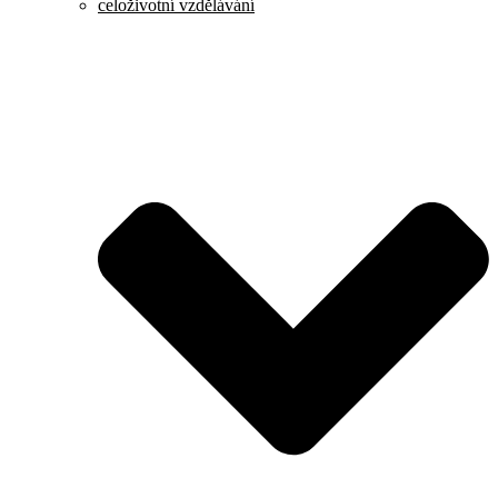
celoživotní vzdělávání