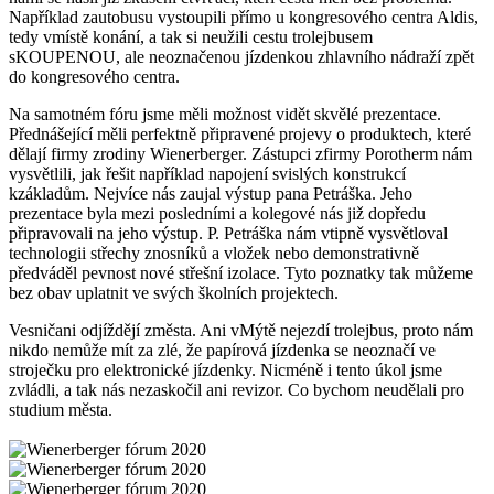
Například zautobusu vystoupili přímo u kongresového centra Aldis,
tedy vmístě konání, a tak si neužili cestu trolejbusem
sKOUPENOU, ale neoznačenou jízdenkou zhlavního nádraží zpět
do kongresového centra.
Na samotném fóru jsme měli možnost vidět skvělé prezentace.
Přednášející měli perfektně připravené projevy o produktech, které
dělají firmy zrodiny Wienerberger. Zástupci zfirmy Porotherm nám
vysvětlili, jak řešit například napojení svislých konstrukcí
kzákladům. Nejvíce nás zaujal výstup pana Petráška. Jeho
prezentace byla mezi posledními a kolegové nás již dopředu
připravovali na jeho výstup. P. Petráška nám vtipně vysvětloval
technologii střechy znosníků a vložek nebo demonstrativně
předváděl pevnost nové střešní izolace. Tyto poznatky tak můžeme
bez obav uplatnit ve svých školních projektech.
Vesničani odjíždějí změsta. Ani vMýtě nejezdí trolejbus, proto nám
nikdo nemůže mít za zlé, že papírová jízdenka se neoznačí ve
stroječku pro elektronické jízdenky. Nicméně i tento úkol jsme
zvládli, a tak nás nezaskočil ani revizor. Co bychom neudělali pro
studium města.