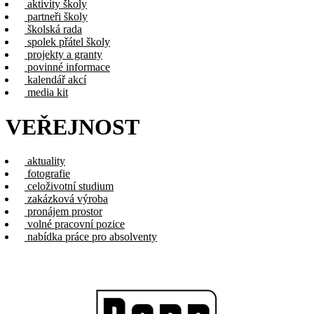
aktivity školy
partneři školy
školská rada
spolek přátel školy
projekty a granty
povinné informace
kalendář akcí
media kit
VEŘEJNOST
aktuality
fotografie
celoživotní studium
zakázková výroba
pronájem prostor
volné pracovní pozice
nabídka práce pro absolventy