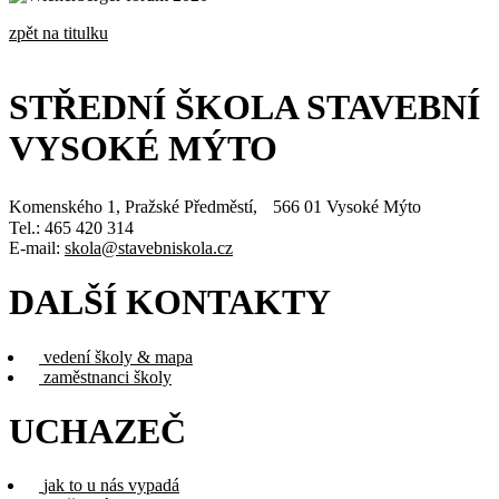
zpět na titulku
STŘEDNÍ ŠKOLA STAVEBNÍ
VYSOKÉ MÝTO
Komenského 1, Pražské Předměstí, 566 01 Vysoké Mýto
Tel.: 465 420 314
E-mail:
skola@stavebniskola.cz
DALŠÍ KONTAKTY
vedení školy & mapa
zaměstnanci školy
UCHAZEČ
jak to u nás vypadá