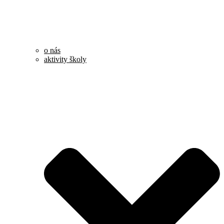
o nás
aktivity školy