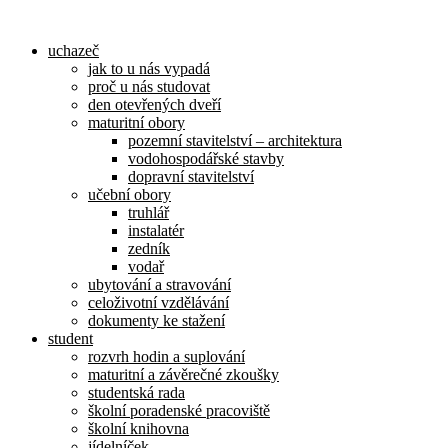
Přejít
k
uchazeč
obsahu
jak to u nás vypadá
proč u nás studovat
den otevřených dveří
maturitní obory
pozemní stavitelství – architektura
vodohospodářské stavby
dopravní stavitelství
učební obory
truhlář
instalatér
zedník
vodař
ubytování a stravování
celoživotní vzdělávání
dokumenty ke stažení
student
rozvrh hodin a suplování
maturitní a závěrečné zkoušky
studentská rada
školní poradenské pracoviště
školní knihovna
jídelníček