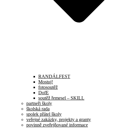
RANDÁLFEST
Mostuj!
fotosoutěž
DofE
soutěž řemesel – SKILL
partneři školy
školská rada
spolek přátel školy
veřejné zakázky, projekty a granty
povinně zveřejňované informace