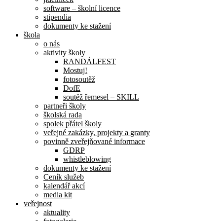
software – školní licence
stipendia
dokumenty ke stažení
škola
o nás
aktivity školy
RANDÁLFEST
Mostuj!
fotosoutěž
DofE
soutěž řemesel – SKILL
partneři školy
školská rada
spolek přátel školy
veřejné zakázky, projekty a granty
povinně zveřejňované informace
GDRP
whistleblowing
dokumenty ke stažení
Ceník služeb
kalendář akcí
media kit
veřejnost
aktuality