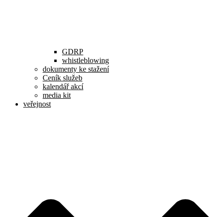
GDRP
whistleblowing
dokumenty ke stažení
Ceník služeb
kalendář akcí
media kit
veřejnost