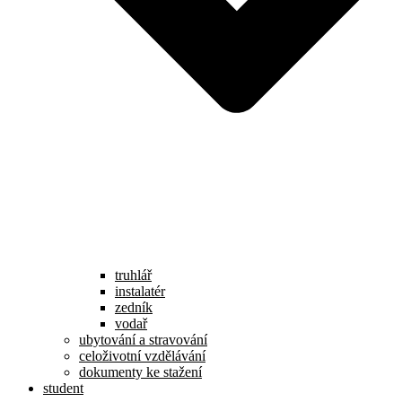
truhlář
instalatér
zedník
vodař
ubytování a stravování
celoživotní vzdělávání
dokumenty ke stažení
student