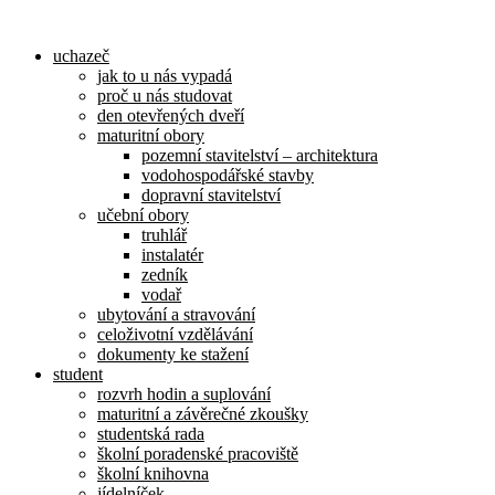
Přejít
k
uchazeč
obsahu
jak to u nás vypadá
proč u nás studovat
den otevřených dveří
maturitní obory
pozemní stavitelství – architektura
vodohospodářské stavby
dopravní stavitelství
učební obory
truhlář
instalatér
zedník
vodař
ubytování a stravování
celoživotní vzdělávání
dokumenty ke stažení
student
rozvrh hodin a suplování
maturitní a závěrečné zkoušky
studentská rada
školní poradenské pracoviště
školní knihovna
jídelníček