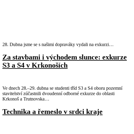
28. Dubna jsme se s našimi dopraváky vydali na exkurzi…
Za stavbami i východem slunce: exkurze
S3 a S4 v Krkonoších
Ve dnech 28.–29. dubna se studenti tříd S3 a S4 oboru pozemní
stavitelství zúčastnili dvoudenní odborné exkurze do oblasti
Krkonoš a Trutnovska…
Technika a řemeslo v srdci kraje