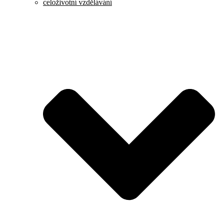
celoživotní vzdělávání