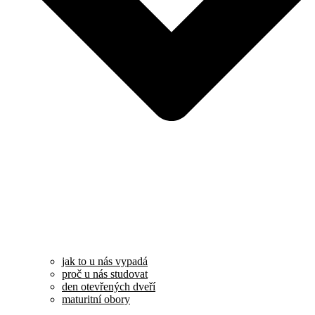
jak to u nás vypadá
proč u nás studovat
den otevřených dveří
maturitní obory