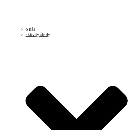
o nás
aktivity školy