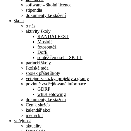
software – školní licence
stipendia
dokumenty ke stažení
škola
o nás
aktivity školy
RANDÁLFEST
Mostuj!
fotosoutěž
DofE
soutěž řemesel – SKILL
partneři školy
školská rada
spolek přátel školy
veřejné zakázky, projekty a granty
povinně zveřejňované informace
GDRP
whistleblowing
dokumenty ke stažení
Ceník služeb
kalendář akcí
media kit
veřejnost
aktuality