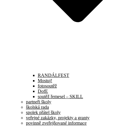
RANDÁLFEST
Mostuj!
fotosoutěž
DofE
soutěž řemesel – SKILL
partneři školy
školská rada
spolek přátel školy
veřejné zakázky, projekty a granty
povinně zveřejňované informace