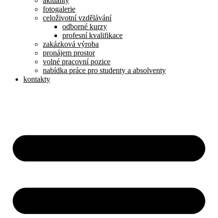
aktuality
fotogalerie
celoživotní vzdělávání
odborné kurzy
profesní kvalifikace
zakázková výroba
pronájem prostor
volné pracovní pozice
nabídka práce pro studenty a absolventy
kontakty