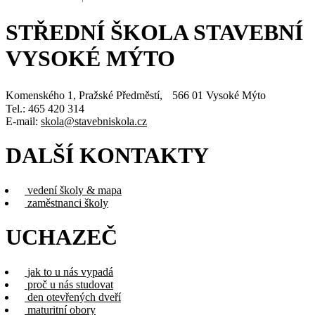
STŘEDNÍ ŠKOLA STAVEBNÍ
VYSOKÉ MÝTO
Komenského 1, Pražské Předměstí, 566 01 Vysoké Mýto
Tel.: 465 420 314
E-mail:
skola@stavebniskola.cz
DALŠÍ KONTAKTY
vedení školy & mapa
zaměstnanci školy
UCHAZEČ
jak to u nás vypadá
proč u nás studovat
den otevřených dveří
maturitní obory