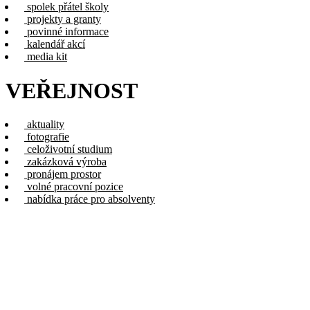
spolek přátel školy
projekty a granty
povinné informace
kalendář akcí
media kit
VEŘEJNOST
aktuality
fotografie
celoživotní studium
zakázková výroba
pronájem prostor
volné pracovní pozice
nabídka práce pro absolventy