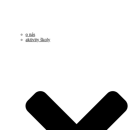
o nás
aktivity školy