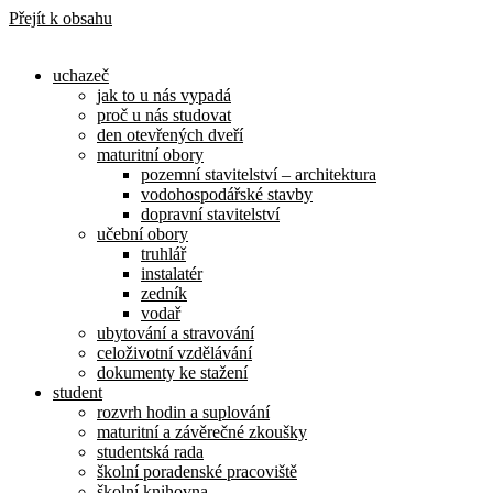
Přejít k obsahu
uchazeč
jak to u nás vypadá
proč u nás studovat
den otevřených dveří
maturitní obory
pozemní stavitelství – architektura
vodohospodářské stavby
dopravní stavitelství
učební obory
truhlář
instalatér
zedník
vodař
ubytování a stravování
celoživotní vzdělávání
dokumenty ke stažení
student
rozvrh hodin a suplování
maturitní a závěrečné zkoušky
studentská rada
školní poradenské pracoviště
školní knihovna