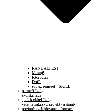
RANDÁLFEST
Mostuj!
fotosoutěž
DofE
soutěž řemesel – SKILL
partneři školy
školská rada
spolek přátel školy
veřejné zakázky, projekty a granty
povinně zveřejňované informace