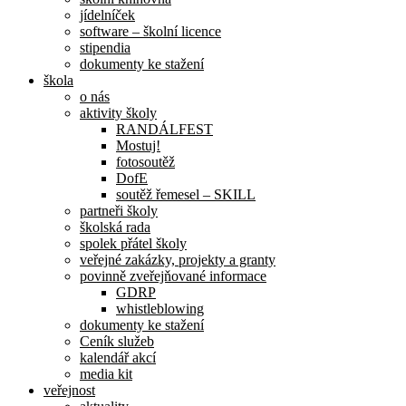
jídelníček
software – školní licence
stipendia
dokumenty ke stažení
škola
o nás
aktivity školy
RANDÁLFEST
Mostuj!
fotosoutěž
DofE
soutěž řemesel – SKILL
partneři školy
školská rada
spolek přátel školy
veřejné zakázky, projekty a granty
povinně zveřejňované informace
GDRP
whistleblowing
dokumenty ke stažení
Ceník služeb
kalendář akcí
media kit
veřejnost