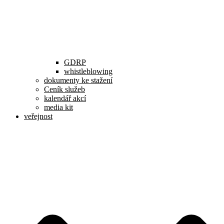
GDRP
whistleblowing
dokumenty ke stažení
Ceník služeb
kalendář akcí
media kit
veřejnost