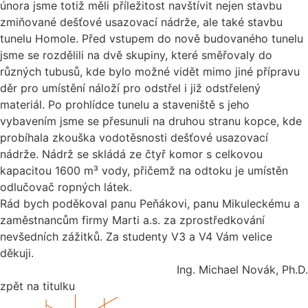
února jsme totiž měli příležitost navštívit nejen stavbu
zmiňované dešťové usazovací nádrže, ale také stavbu
tunelu Homole. Před vstupem do nově budovaného tunelu
jsme se rozdělili na dvě skupiny, které směřovaly do
různých tubusů, kde bylo možné vidět mimo jiné přípravu
děr pro umístění náloží pro odstřel i již odstřelený
materiál. Po prohlídce tunelu a staveniště s jeho
vybavením jsme se přesunuli na druhou stranu kopce, kde
probíhala zkouška vodotěsnosti dešťové usazovací
nádrže. Nádrž se skládá ze čtyř komor s celkovou
kapacitou 1600 m³ vody, přičemž na odtoku je umístěn
odlučovač ropných látek.
Rád bych poděkoval panu Peňákovi, panu Mikuleckému a
zaměstnancům firmy Marti a.s. za zprostředkování
nevšedních zážitků. Za studenty V3 a V4 Vám velice
děkuji.
Ing. Michael Novák, Ph.D.
zpět na titulku