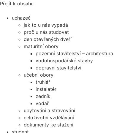
Přejít k obsahu
uchazeč
jak to u nás vypadá
proč u nás studovat
den otevřených dveří
maturitní obory
pozemní stavitelství – architektura
vodohospodářské stavby
dopravní stavitelství
učební obory
truhlář
instalatér
zedník
vodař
ubytování a stravování
celoživotní vzdělávání
dokumenty ke stažení
student