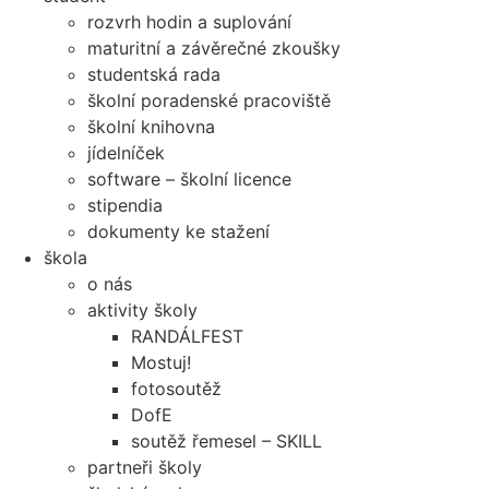
rozvrh hodin a suplování
maturitní a závěrečné zkoušky
studentská rada
školní poradenské pracoviště
školní knihovna
jídelníček
software – školní licence
stipendia
dokumenty ke stažení
škola
o nás
aktivity školy
RANDÁLFEST
Mostuj!
fotosoutěž
DofE
soutěž řemesel – SKILL
partneři školy