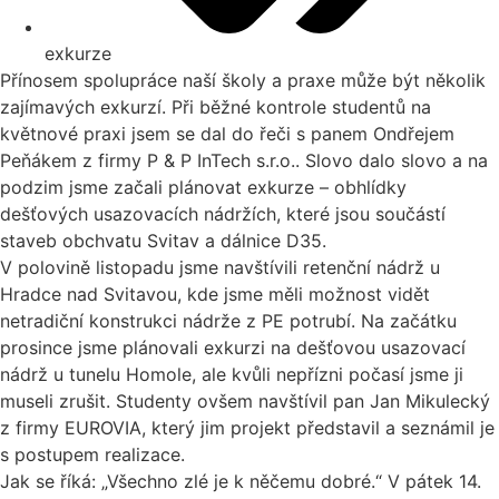
exkurze
Přínosem spolupráce naší školy a praxe může být několik
zajímavých exkurzí. Při běžné kontrole studentů na
květnové praxi jsem se dal do řeči s panem Ondřejem
Peňákem z firmy P & P InTech s.r.o.. Slovo dalo slovo a na
podzim jsme začali plánovat exkurze – obhlídky
dešťových usazovacích nádržích, které jsou součástí
staveb obchvatu Svitav a dálnice D35.
V polovině listopadu jsme navštívili retenční nádrž u
Hradce nad Svitavou, kde jsme měli možnost vidět
netradiční konstrukci nádrže z PE potrubí. Na začátku
prosince jsme plánovali exkurzi na dešťovou usazovací
nádrž u tunelu Homole, ale kvůli nepřízni počasí jsme ji
museli zrušit. Studenty ovšem navštívil pan Jan Mikulecký
z firmy EUROVIA, který jim projekt představil a seznámil je
s postupem realizace.
Jak se říká: „Všechno zlé je k něčemu dobré.“ V pátek 14.