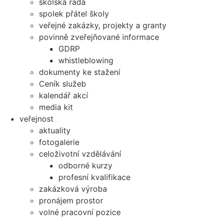
školská rada
spolek přátel školy
veřejné zakázky, projekty a granty
povinně zveřejňované informace
GDRP
whistleblowing
dokumenty ke stažení
Ceník služeb
kalendář akcí
media kit
veřejnost
aktuality
fotogalerie
celoživotní vzdělávání
odborné kurzy
profesní kvalifikace
zakázková výroba
pronájem prostor
volné pracovní pozice