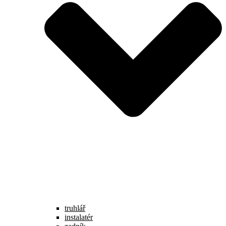
truhlář
instalatér