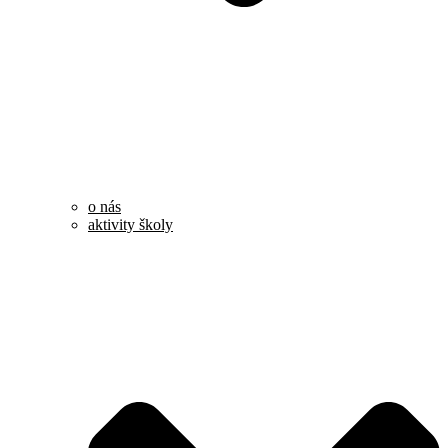
o nás
aktivity školy