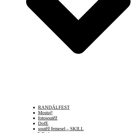
RANDÁLFEST
Mostuj!
fotosoutěž
DofE
soutěž řemesel – SKILL