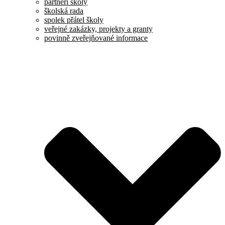
partneři školy
školská rada
spolek přátel školy
veřejné zakázky, projekty a granty
povinně zveřejňované informace