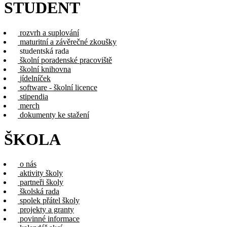
STUDENT
rozvrh a suplování
maturitní a závěrečné zkoušky
studentská rada
školní poradenské pracoviště
školní knihovna
jídelníček
software - školní licence
stipendia
merch
dokumenty ke stažení
ŠKOLA
o nás
aktivity školy
partneři školy
školská rada
spolek přátel školy
projekty a granty
povinné informace