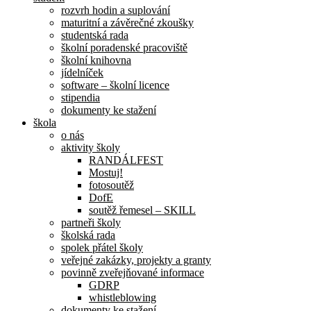
rozvrh hodin a suplování
maturitní a závěrečné zkoušky
studentská rada
školní poradenské pracoviště
školní knihovna
jídelníček
software – školní licence
stipendia
dokumenty ke stažení
škola
o nás
aktivity školy
RANDÁLFEST
Mostuj!
fotosoutěž
DofE
soutěž řemesel – SKILL
partneři školy
školská rada
spolek přátel školy
veřejné zakázky, projekty a granty
povinně zveřejňované informace
GDRP
whistleblowing
dokumenty ke stažení