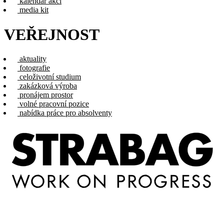
kalendář akcí
media kit
VEŘEJNOST
aktuality
fotografie
celoživotní studium
zakázková výroba
pronájem prostor
volné pracovní pozice
nabídka práce pro absolventy