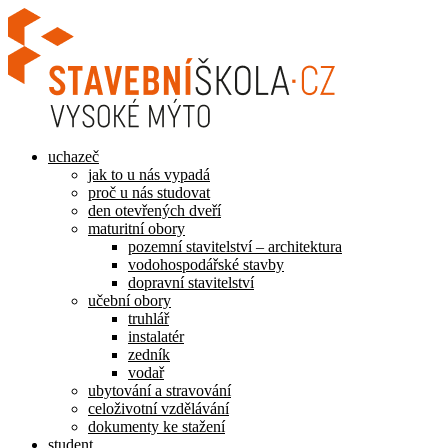
Přejít
k
obsahu
uchazeč
jak to u nás vypadá
proč u nás studovat
den otevřených dveří
maturitní obory
pozemní stavitelství – architektura
vodohospodářské stavby
dopravní stavitelství
učební obory
truhlář
instalatér
zedník
vodař
ubytování a stravování
celoživotní vzdělávání
dokumenty ke stažení
student