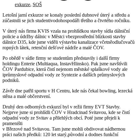
exkurze
,
SOŠ
Letošní jarní exkurze se konaly poslední dubnové úterý a středu a
zúčastnili se jich studentivodohospodáři třetího a čtvrtého ročníku.
V úterý nás firma KVIS vzala na prohlídkou stavby sídla dálniční
policie a údržby dálnic v Městci vbezprostřední blízkosti stavby
dálnice D35, kde jsme viděli výstavbu kanalizace včetněodlučovačů
ropných látek, retenční dešťové nádrže a malé ČOV.
Po obědě v sídle firmy se studentům představily i další firmy
holdingu Enterie (Multiaqua, InstavHlinsko). Pak jsme navštívili
ČOV Pardubice, která čistí nejenom městské splaškové vody ale
iprůmyslové odpadní vody ze Syntezie a dalších průmyslových
podniků.
Závěr dne patřil sportu v H Centru, kde nás čekal bowling, lezecká
stěna a malé občerstvení.
Druhý den odborných exkurzí byl v režii firmy EVT Stavby.
Nejprve jsme si prohlídli ČOV v Hradcinad Svitavou, kde se čistí
odpadní vody ze Svitav a přilehlých obcí. Poté jsme přejeli k
prameništi
v Březové nad Svitavou. Tam jsme mohli obdivovat nádhernou
práci našich předků: 120 let starý,původní a dodnes funkční