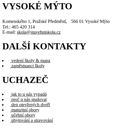
VYSOKÉ MÝTO
Komenského 1, Pražské Předměstí, 566 01 Vysoké Mýto
Tel.: 465 420 314
E-mail:
skola@stavebniskola.cz
DALŠÍ KONTAKTY
vedení školy & mapa
zaměstnanci školy
UCHAZEČ
jak to u nás vypadá
proč u nás studovat
den otevřených dveří
maturitní obory
učební obory
ubytování a stravování