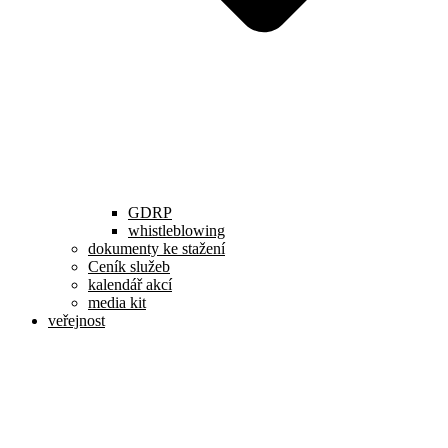
GDRP
whistleblowing
dokumenty ke stažení
Ceník služeb
kalendář akcí
media kit
veřejnost