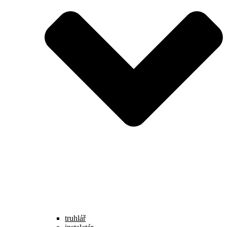
truhlář