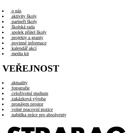
o nás
aktivity školy
partneři školy
školská rada
spolek přátel školy
projekty a granty
povinné informace
kalendář akcí
media kit
VEŘEJNOST
aktuality
fotografie
celoživotní studium
zakázková výroba
pronájem prostor
volné pracovní pozice
nabídka práce pro absolventy