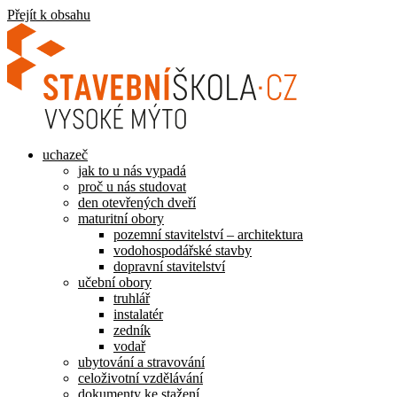
Přejít k obsahu
uchazeč
jak to u nás vypadá
proč u nás studovat
den otevřených dveří
maturitní obory
pozemní stavitelství – architektura
vodohospodářské stavby
dopravní stavitelství
učební obory
truhlář
instalatér
zedník
vodař
ubytování a stravování
celoživotní vzdělávání
dokumenty ke stažení