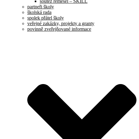
soutěž řemesel – SKILL
partneři školy
školská rada
spolek přátel školy
veřejné zakázky, projekty a granty
povinně zveřejňované informace