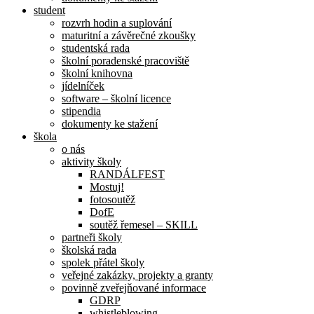
student
rozvrh hodin a suplování
maturitní a závěrečné zkoušky
studentská rada
školní poradenské pracoviště
školní knihovna
jídelníček
software – školní licence
stipendia
dokumenty ke stažení
škola
o nás
aktivity školy
RANDÁLFEST
Mostuj!
fotosoutěž
DofE
soutěž řemesel – SKILL
partneři školy
školská rada
spolek přátel školy
veřejné zakázky, projekty a granty
povinně zveřejňované informace
GDRP
whistleblowing