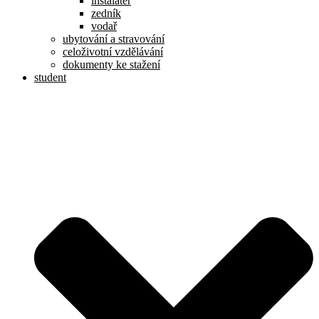
instalatér
zedník
vodař
ubytování a stravování
celoživotní vzdělávání
dokumenty ke stažení
student