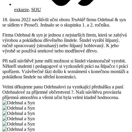
exkurze
,
SOU
18. února 2022 navštívili učni oboru
Truhlář
firmu Odehnal & syn
se sídlem v Proseči. Jednalo se o skupinku 1. a 2. ročníku.
Firma Odehnal & syn je jednou z nejstarších firem, která se zabývá
výrobou a pokládkou dřevěného šindele. Šindel vyrábí štípaný,
ručně opracovaný (strouhaný) nebo štípaný hoblovaný. K jeho
výrobě se používá smrkové nebo modřínové dřevo.
Při naší návštěvě jsme měli možnost si šindel vlastnoručně vyrobit.
Někteří studenti i pedagogové si vyzkoušeli práci na štípačce i práci
spořízem. Vzávěrečné fázi došlo k seznámení s konečnou montáži a
pokládkou šindele na střešní konstrukci.
Velmi děkujeme panu Odehnalovi za vynikající přednášku a paní
Odehnalové za příjemné občerstvení ?. Naši návštěvu provázela
příjemná atmosféra a všemi učni byla velmi kladně hodnocena.