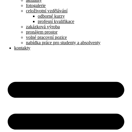
aktuality
fotogalerie
celoživotní vzdělávání
odborné kurzy
profesní kvalifikace
zakázková výroba
pronájem prostor
volné pracovní pozice
nabídka práce pro studenty a absolventy
kontakty