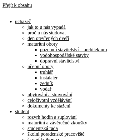
Přejít k obsahu
uchazeč
jak to u nás vypadá
proč u nás studovat
den otevřených dveří
maturitní obory
pozemní stavitelství – architektura
vodohospodářské stavby
dopravní stavitelství
učební obory
truhlář
instalatér
zedník
vodař
ubytování a stravování
celoživotní vzdělávání
dokumenty ke stažení
student
rozvrh hodin a suplování
maturitní a závěrečné zkoušky
studentská rada
školní poradenské pracoviště
školní knihovna