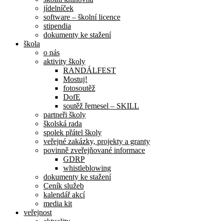
jídelníček
software – školní licence
stipendia
dokumenty ke stažení
škola
o nás
aktivity školy
RANDÁLFEST
Mostuj!
fotosoutěž
DofE
soutěž řemesel – SKILL
partneři školy
školská rada
spolek přátel školy
veřejné zakázky, projekty a granty
povinně zveřejňované informace
GDRP
whistleblowing
dokumenty ke stažení
Ceník služeb
kalendář akcí
media kit
veřejnost