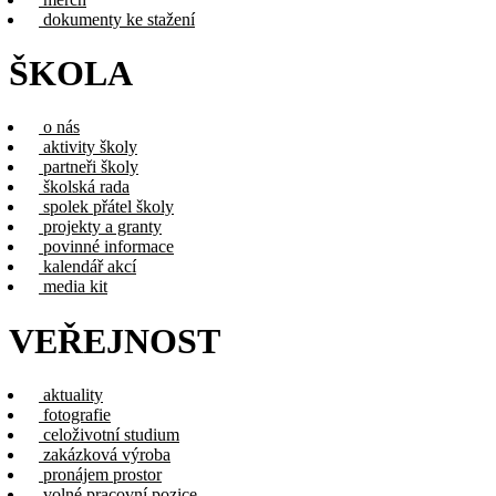
dokumenty ke stažení
ŠKOLA
o nás
aktivity školy
partneři školy
školská rada
spolek přátel školy
projekty a granty
povinné informace
kalendář akcí
media kit
VEŘEJNOST
aktuality
fotografie
celoživotní studium
zakázková výroba
pronájem prostor
volné pracovní pozice