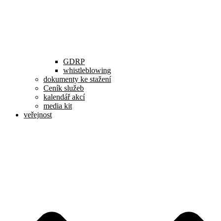
GDRP
whistleblowing
dokumenty ke stažení
Ceník služeb
kalendář akcí
media kit
veřejnost