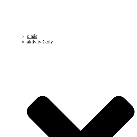
o nás
aktivity školy