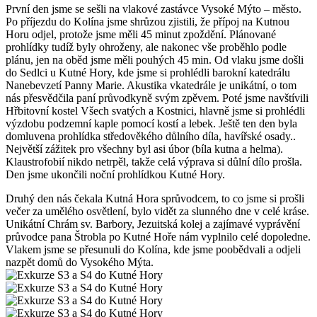
První den jsme se sešli na vlakové zastávce Vysoké Mýto – město.
Po příjezdu do Kolína jsme shrůzou zjistili, že přípoj na Kutnou
Horu odjel, protože jsme měli 45 minut zpoždění. Plánované
prohlídky tudíž byly ohroženy, ale nakonec vše proběhlo podle
plánu, jen na oběd jsme měli pouhých 45 min. Od vlaku jsme došli
do Sedlci u Kutné Hory, kde jsme si prohlédli barokní katedrálu
Nanebevzetí Panny Marie. Akustika vkatedrále je unikátní, o tom
nás přesvědčila paní průvodkyně svým zpěvem. Poté jsme navštívili
Hřbitovní kostel Všech svatých a Kostnici, hlavně jsme si prohlédli
výzdobu podzemní kaple pomocí kostí a lebek. Ještě ten den byla
domluvena prohlídka středověkého důlního díla, havířské osady..
Největší zážitek pro všechny byl asi úbor (bíla kutna a helma).
Klaustrofobií nikdo netrpěl, takže celá výprava si důlní dílo prošla.
Den jsme ukončili noční prohlídkou Kutné Hory.
Druhý den nás čekala Kutná Hora sprůvodcem, to co jsme si prošli
večer za umělého osvětlení, bylo vidět za slunného dne v celé kráse.
Unikátní Chrám sv. Barbory, Jezuitská kolej a zajímavé vyprávění
průvodce pana Štrobla po Kutné Hoře nám vyplnilo celé dopoledne.
Vlakem jsme se přesunuli do Kolína, kde jsme poobědvali a odjeli
nazpět domů do Vysokého Mýta.