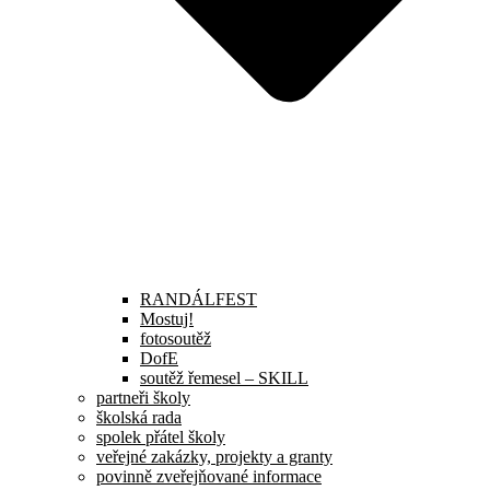
RANDÁLFEST
Mostuj!
fotosoutěž
DofE
soutěž řemesel – SKILL
partneři školy
školská rada
spolek přátel školy
veřejné zakázky, projekty a granty
povinně zveřejňované informace