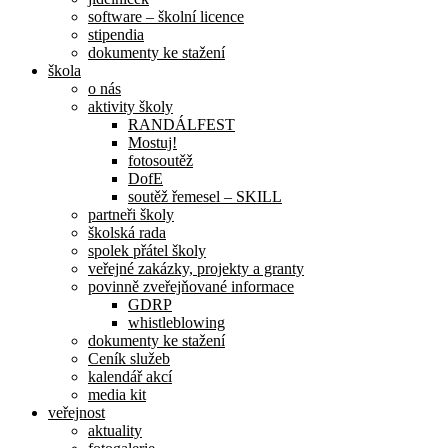
software – školní licence
stipendia
dokumenty ke stažení
škola
o nás
aktivity školy
RANDÁLFEST
Mostuj!
fotosoutěž
DofE
soutěž řemesel – SKILL
partneři školy
školská rada
spolek přátel školy
veřejné zakázky, projekty a granty
povinně zveřejňované informace
GDRP
whistleblowing
dokumenty ke stažení
Ceník služeb
kalendář akcí
media kit
veřejnost
aktuality