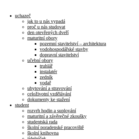
Přejít
k
uchazeč
obsahu
jak to u nás vypadá
proč u nás studovat
den otevřených dveří
maturitní obory
pozemní stavitelství – architektura
vodohospodářské stavby
dopravní stavitelství
učební obory
truhlář
instalatér
zedník
vodař
ubytování a stravování
celoživotní vzdělávání
dokumenty ke stažení
student
rozvrh hodin a suplování
maturitní a závěrečné zkoušky
studentská rada
školní poradenské pracoviště
školní knihovna
jídelníček