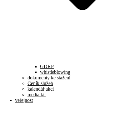
GDRP
whistleblowing
dokumenty ke stažení
Ceník služeb
kalendář akcí
media kit
veřejnost