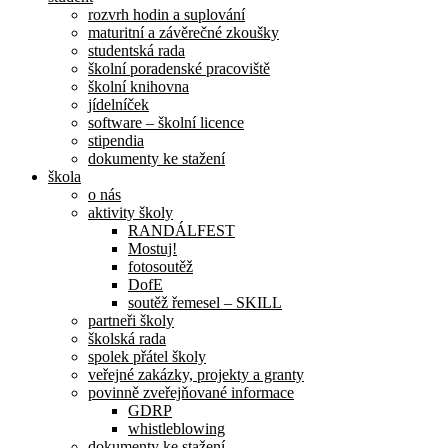
rozvrh hodin a suplování
maturitní a závěrečné zkoušky
studentská rada
školní poradenské pracoviště
školní knihovna
jídelníček
software – školní licence
stipendia
dokumenty ke stažení
škola
o nás
aktivity školy
RANDÁLFEST
Mostuj!
fotosoutěž
DofE
soutěž řemesel – SKILL
partneři školy
školská rada
spolek přátel školy
veřejné zakázky, projekty a granty
povinně zveřejňované informace
GDRP
whistleblowing
dokumenty ke stažení