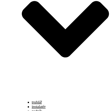
truhlář
instalatér