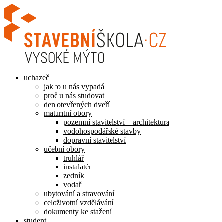
Přejít
k
obsahu
uchazeč
jak to u nás vypadá
proč u nás studovat
den otevřených dveří
maturitní obory
pozemní stavitelství – architektura
vodohospodářské stavby
dopravní stavitelství
učební obory
truhlář
instalatér
zedník
vodař
ubytování a stravování
celoživotní vzdělávání
dokumenty ke stažení
student