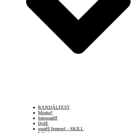
RANDÁLFEST
Mostuj!
fotosoutěž
DofE
soutěž řemesel – SKILL