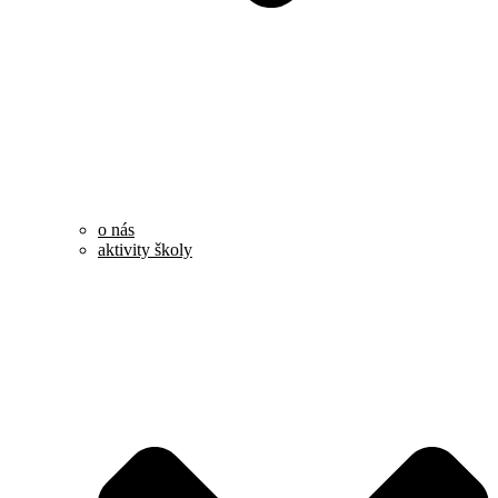
o nás
aktivity školy