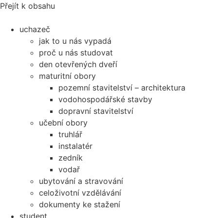
Přejít k obsahu
uchazeč
jak to u nás vypadá
proč u nás studovat
den otevřených dveří
maturitní obory
pozemní stavitelství – architektura
vodohospodářské stavby
dopravní stavitelství
učební obory
truhlář
instalatér
zedník
vodař
ubytování a stravování
celoživotní vzdělávání
dokumenty ke stažení
student