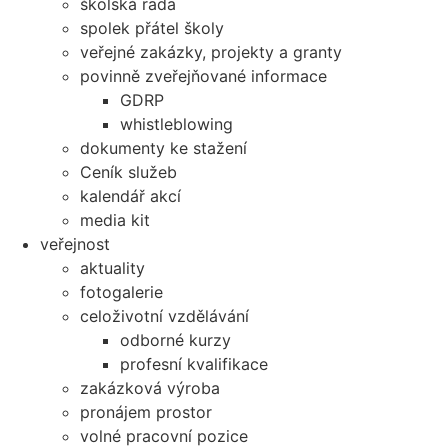
školská rada
spolek přátel školy
veřejné zakázky, projekty a granty
povinně zveřejňované informace
GDRP
whistleblowing
dokumenty ke stažení
Ceník služeb
kalendář akcí
media kit
veřejnost
aktuality
fotogalerie
celoživotní vzdělávání
odborné kurzy
profesní kvalifikace
zakázková výroba
pronájem prostor
volné pracovní pozice