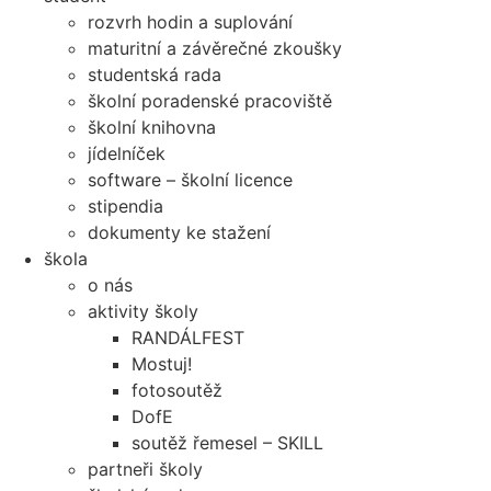
rozvrh hodin a suplování
maturitní a závěrečné zkoušky
studentská rada
školní poradenské pracoviště
školní knihovna
jídelníček
software – školní licence
stipendia
dokumenty ke stažení
škola
o nás
aktivity školy
RANDÁLFEST
Mostuj!
fotosoutěž
DofE
soutěž řemesel – SKILL
partneři školy