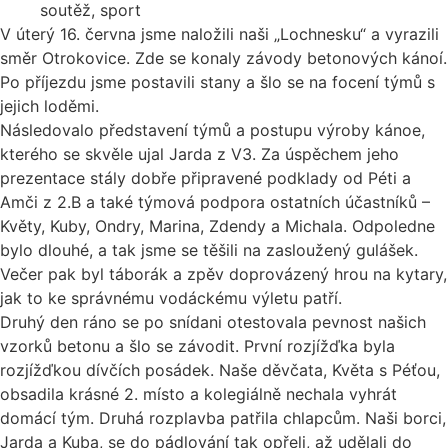
soutěž
,
sport
V úterý 16. června jsme naložili naši „Lochnesku“ a vyrazili
směr Otrokovice. Zde se konaly závody betonových kánoí.
Po příjezdu jsme postavili stany a šlo se na focení týmů s
jejich loděmi.
Následovalo představení týmů a postupu výroby kánoe,
kterého se skvěle ujal Jarda z V3. Za úspěchem jeho
prezentace stály dobře připravené podklady od Péti a
Amči z 2.B a také týmová podpora ostatních účastníků –
Květy, Kuby, Ondry, Marina, Zdendy a Michala. Odpoledne
bylo dlouhé, a tak jsme se těšili na zasloužený gulášek.
Večer pak byl táborák a zpěv doprovázený hrou na kytary,
jak to ke správnému vodáckému výletu patří.
Druhý den ráno se po snídani otestovala pevnost našich
vzorků betonu a šlo se závodit. První rozjížďka byla
rozjížďkou dívčích posádek. Naše děvčata, Květa s Péťou,
obsadila krásné 2. místo a kolegiálně nechala vyhrát
domácí tým. Druhá rozplavba patřila chlapcům. Naši borci,
Jarda a Kuba, se do pádlování tak opřeli, až udělali do