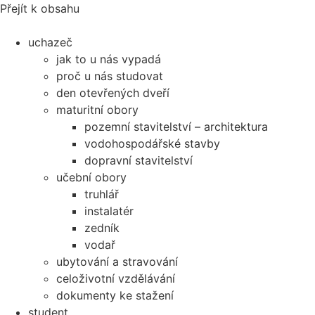
Přejít k obsahu
uchazeč
jak to u nás vypadá
proč u nás studovat
den otevřených dveří
maturitní obory
pozemní stavitelství – architektura
vodohospodářské stavby
dopravní stavitelství
učební obory
truhlář
instalatér
zedník
vodař
ubytování a stravování
celoživotní vzdělávání
dokumenty ke stažení
student