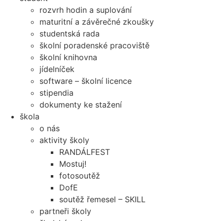
rozvrh hodin a suplování
maturitní a závěrečné zkoušky
studentská rada
školní poradenské pracoviště
školní knihovna
jídelníček
software – školní licence
stipendia
dokumenty ke stažení
škola
o nás
aktivity školy
RANDÁLFEST
Mostuj!
fotosoutěž
DofE
soutěž řemesel – SKILL
partneři školy