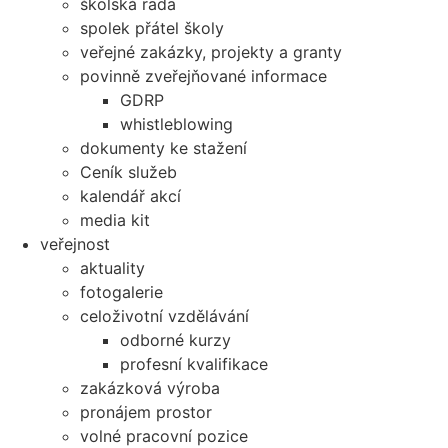
školská rada
spolek přátel školy
veřejné zakázky, projekty a granty
povinně zveřejňované informace
GDRP
whistleblowing
dokumenty ke stažení
Ceník služeb
kalendář akcí
media kit
veřejnost
aktuality
fotogalerie
celoživotní vzdělávání
odborné kurzy
profesní kvalifikace
zakázková výroba
pronájem prostor
volné pracovní pozice