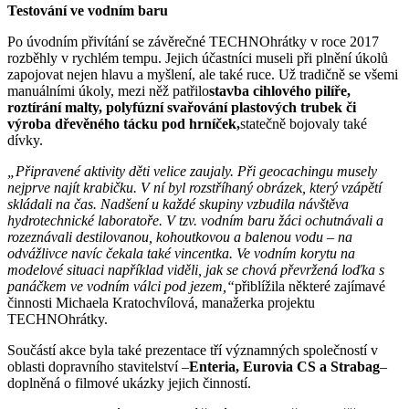
Testování ve vodním baru
Po úvodním přivítání se závěrečné TECHNOhrátky v roce 2017
rozběhly v rychlém tempu. Jejich účastníci museli při plnění úkolů
zapojovat nejen hlavu a myšlení, ale také ruce. Už tradičně se všemi
manuálními úkoly, mezi něž patřilo
stavba cihlového pilíře,
roztírání malty, polyfúzní svařování plastových trubek či
výroba dřevěného tácku pod hrníček,
statečně bojovaly také
dívky.
„Připravené aktivity děti velice zaujaly. Při geocachingu musely
nejprve najít krabičku. V ní byl rozstříhaný obrázek, který vzápětí
skládali na čas. Nadšení u každé skupiny vzbudila návštěva
hydrotechnické laboratoře. V tzv. vodním baru žáci ochutnávali a
rozeznávali destilovanou, kohoutkovou a balenou vodu – na
odvážlivce navíc čekala také vincentka. Ve vodním korytu na
modelové situaci například viděli, jak se chová převržená loďka s
panáčkem ve vodním válci pod jezem,“
přiblížila některé zajímavé
činnosti Michaela Kratochvílová, manažerka projektu
TECHNOhrátky.
Součástí akce byla také prezentace tří významných společností v
oblasti dopravního stavitelství –
Enteria, Eurovia CS a Strabag
–
doplněná o filmové ukázky jejich činností.