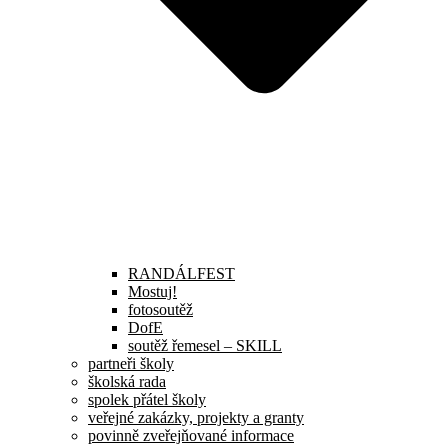
RANDÁLFEST
Mostuj!
fotosoutěž
DofE
soutěž řemesel – SKILL
partneři školy
školská rada
spolek přátel školy
veřejné zakázky, projekty a granty
povinně zveřejňované informace