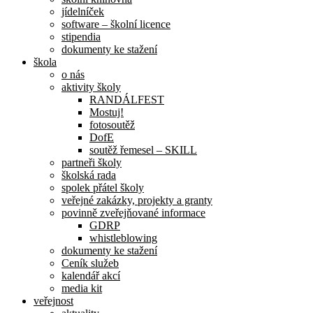
jídelníček
software – školní licence
stipendia
dokumenty ke stažení
škola
o nás
aktivity školy
RANDÁLFEST
Mostuj!
fotosoutěž
DofE
soutěž řemesel – SKILL
partneři školy
školská rada
spolek přátel školy
veřejné zakázky, projekty a granty
povinně zveřejňované informace
GDRP
whistleblowing
dokumenty ke stažení
Ceník služeb
kalendář akcí
media kit
veřejnost