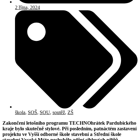
2 října, 2024
škola
,
SOŠ
,
SOU
,
soutěž
,
ZŠ
Zakončení letošního programu TECHNOhrátek Pardubického
kraje bylo skutečně stylové. Při posledním, patnáctém zastavení
projektu ve Vyšší odborné škole stavební a Střední škole
stavební Vysoké Mýto nechybělo zdění cihlových pilířů,