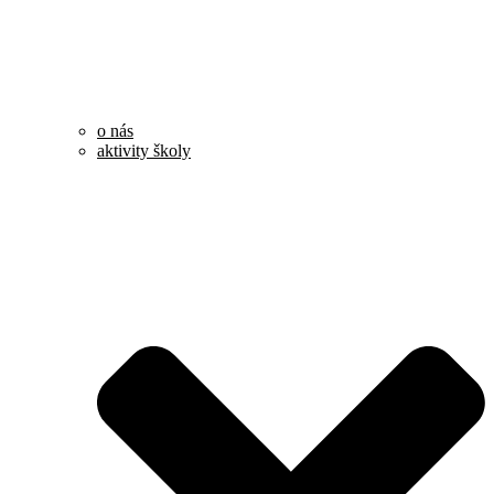
o nás
aktivity školy