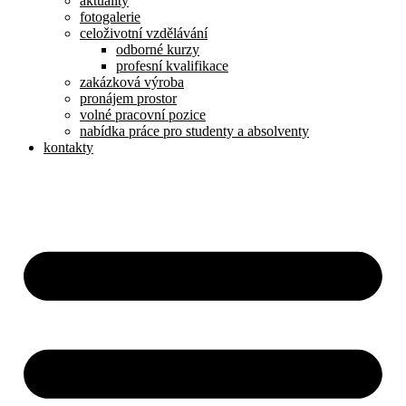
aktuality
fotogalerie
celoživotní vzdělávání
odborné kurzy
profesní kvalifikace
zakázková výroba
pronájem prostor
volné pracovní pozice
nabídka práce pro studenty a absolventy
kontakty