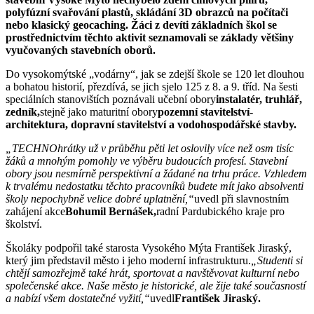
polyfúzní svařování plastů, skládání 3D obrazců na počítači
nebo klasický geocaching. Žáci z devíti základních škol se
prostřednictvím těchto aktivit seznamovali se základy většiny
vyučovaných stavebních oborů.
Do vysokomýtské „vodárny“, jak se zdejší škole se 120 let dlouhou
a bohatou historií, přezdívá, se jich sjelo 125 z 8. a 9. tříd. Na šesti
speciálních stanovištích poznávali učební obory
instalatér, truhlář,
zedník,
stejně jako maturitní obory
pozemní stavitelství-
architektura, dopravní stavitelství a vodohospodářské stavby.
„TECHNOhrátky už v průběhu pěti let oslovily více než osm tisíc
žáků a mnohým pomohly ve výběru budoucích profesí. Stavební
obory jsou nesmírně perspektivní a žádané na trhu práce. Vzhledem
k trvalému nedostatku těchto pracovníků budete mít jako absolventi
školy nepochybně velice dobré uplatnění,“
uvedl při slavnostním
zahájení akce
Bohumil Bernášek,
radní Pardubického kraje pro
školství.
Školáky podpořil také starosta Vysokého Mýta František Jiraský,
který jim představil město i jeho moderní infrastrukturu.
„Studenti si
chtějí samozřejmě také hrát, sportovat a navštěvovat kulturní nebo
společenské akce. Naše město je historické, ale žije také současností
a nabízí všem dostatečné vyžití,“
uvedl
František Jiraský.