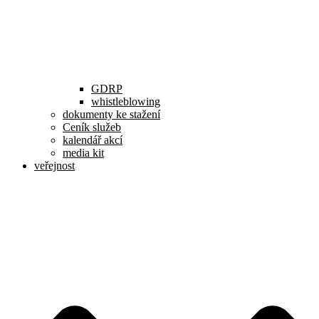
GDRP
whistleblowing
dokumenty ke stažení
Ceník služeb
kalendář akcí
media kit
veřejnost