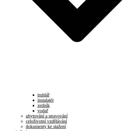
truhlář
instalatér
zedník
vodař
ubytování a stravování
celoživotní vzdělávání
dokumenty ke stažení