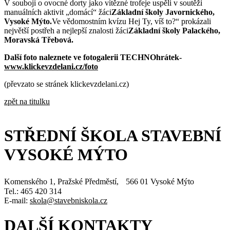
V souboji o ovocné dorty jako vítězné trofeje uspěli v soutěži
manuálních aktivit „domácí“ žáci
Základní školy Javornického,
Vysoké Mýto.
Ve vědomostním kvízu Hej Ty, víš to?“ prokázali
největší postřeh a nejlepší znalosti žáci
Základní školy Palackého,
Moravská Třebová.
Další foto naleznete ve fotogalerii TECHNOhrátek-
www.klickevzdelani.cz/foto
(převzato se stránek klickevzdelani.cz)
zpět na titulku
STŘEDNÍ ŠKOLA STAVEBNÍ
VYSOKÉ MÝTO
Komenského 1, Pražské Předměstí, 566 01 Vysoké Mýto
Tel.: 465 420 314
E-mail:
skola@stavebniskola.cz
DALŠÍ KONTAKTY