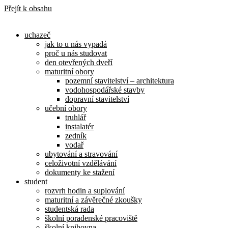
Přejít k obsahu
uchazeč
jak to u nás vypadá
proč u nás studovat
den otevřených dveří
maturitní obory
pozemní stavitelství – architektura
vodohospodářské stavby
dopravní stavitelství
učební obory
truhlář
instalatér
zedník
vodař
ubytování a stravování
celoživotní vzdělávání
dokumenty ke stažení
student
rozvrh hodin a suplování
maturitní a závěrečné zkoušky
studentská rada
školní poradenské pracoviště
školní knihovna