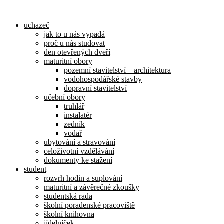
Přejít
k
uchazeč
obsahu
jak to u nás vypadá
proč u nás studovat
den otevřených dveří
maturitní obory
pozemní stavitelství – architektura
vodohospodářské stavby
dopravní stavitelství
učební obory
truhlář
instalatér
zedník
vodař
ubytování a stravování
celoživotní vzdělávání
dokumenty ke stažení
student
rozvrh hodin a suplování
maturitní a závěrečné zkoušky
studentská rada
školní poradenské pracoviště
školní knihovna
jídelníček