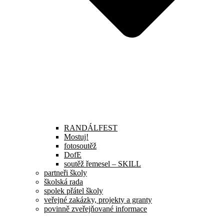
RANDÁLFEST
Mostuj!
fotosoutěž
DofE
soutěž řemesel – SKILL
partneři školy
školská rada
spolek přátel školy
veřejné zakázky, projekty a granty
povinně zveřejňované informace