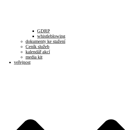
GDRP
whistleblowing
dokumenty ke stažení
Ceník služeb
kalendář akcí
media kit
veřejnost