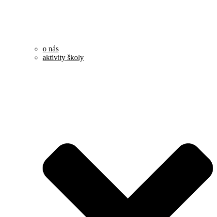
o nás
aktivity školy