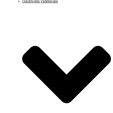
celoživotní vzdělávání