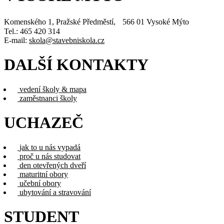
Komenského 1, Pražské Předměstí, 566 01 Vysoké Mýto
Tel.: 465 420 314
E-mail:
skola@stavebniskola.cz
DALŠÍ KONTAKTY
vedení školy & mapa
zaměstnanci školy
UCHAZEČ
jak to u nás vypadá
proč u nás studovat
den otevřených dveří
maturitní obory
učební obory
ubytování a stravování
STUDENT