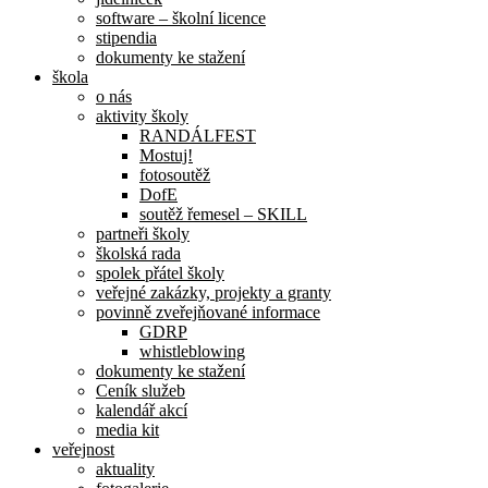
software – školní licence
stipendia
dokumenty ke stažení
škola
o nás
aktivity školy
RANDÁLFEST
Mostuj!
fotosoutěž
DofE
soutěž řemesel – SKILL
partneři školy
školská rada
spolek přátel školy
veřejné zakázky, projekty a granty
povinně zveřejňované informace
GDRP
whistleblowing
dokumenty ke stažení
Ceník služeb
kalendář akcí
media kit
veřejnost
aktuality