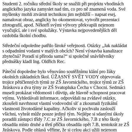
Studenti 2. ročníku střední školy se snažili při projektu vhodinách
anglického jazyka zamyslet nad tím, co pro ně znamená voda. Své
myšlenky mohli ztvárnit technikou jim nejbližší – napsat esej,
namalovat obraz, anglicky ho okomentovat, vytvořit prezentaci
zfotografií, apod. Někteří svými výtvory překvapili nejenom
vyučující, ale i své spolužáky. Výstavka nejpovedenějších děl
ozdobila školní chodbu.
Středeční odpoledne patřilo široké veřejnosti. Otázky „Jak nakládat
s odpadními vodami v malých obcích? Není výstavba kanalizace
zbytečná? Poradí si příroda sama?“ si společně snávštěvníky
přednášky kladl Ing. Oldřich Rec.
Páteční dopoledne bylo věnováno soutěžnímu klání pro žáky
okolních základních škol. ÚŽASNÝ SVĚT VODY objevovala
trojice pětičlenných týmů ze ZŠ Javornického, trojice týmů ze ZŠ
Jiráskova a dva týmy ze ZŠ Svatopluka Čecha v Chocni. Sedmáci
museli prokázat vědomosti i důvtip, ale hlavně schopnost pracovat
vtýmu. Vyhledávali informace, odpovídali na zvídavé otázky,
zkoušeli navrhnout vlastní vodovodní síť a zkoumali fyzikální
vlastnosti životodárné kapaliny. Ačkoliv si pochvalu zaslouží
všichni, vyhrát může pouze jediný tým. Nejlépe si sdanými úkoly
poradili zástupci třídy 7.C ze ZŠ Javornického, 7.B z této školy
obsadila místo druhé a třetí příčku obsadila opět 7.B, tentokrát ze ZŠ
Jiráskova. Podle ohlasů věříme, že si celou akci užili nejenom