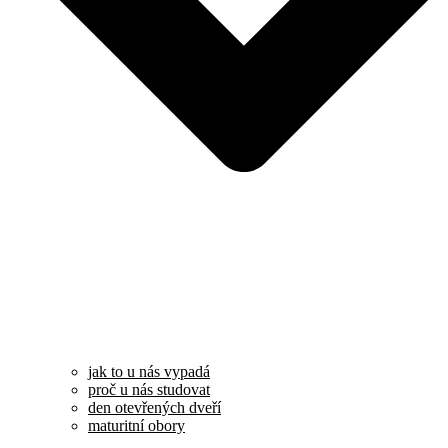
jak to u nás vypadá
proč u nás studovat
den otevřených dveří
maturitní obory