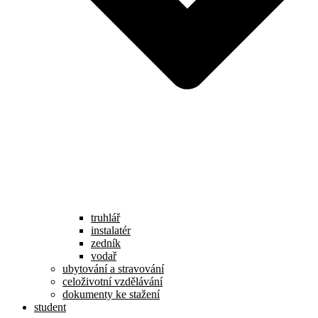
truhlář
instalatér
zedník
vodař
ubytování a stravování
celoživotní vzdělávání
dokumenty ke stažení
student