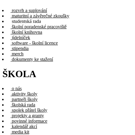
rozvrh a suplování
maturitní a závěrečné zkoušky
studentská rada
školní poradenské pracoviště
školní knihovna
jídelníček
software - školní licence
stipendia
merch
dokumenty ke stažení
ŠKOLA
o nás
aktivity školy
partneři školy
školská rada
spolek přátel školy
projekty a granty
povinné informace
kalendář akcí
media kit