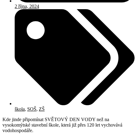
2 října, 2024
škola
,
SOŠ
,
ZŠ
Kde jinde připomínat SVĚTOVÝ DEN VODY než na
vysokomýtské stavební škole, která již přes 120 let vychovává
vodohospodáře.