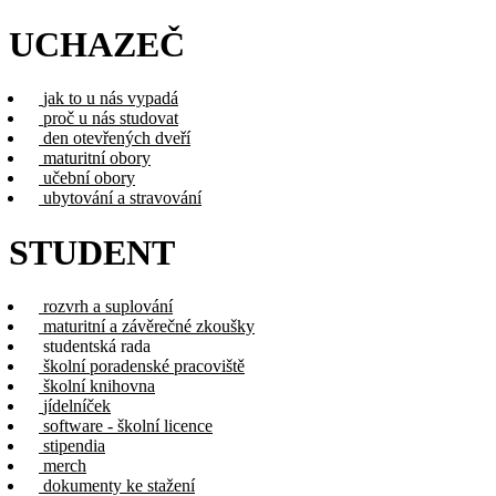
UCHAZEČ
jak to u nás vypadá
proč u nás studovat
den otevřených dveří
maturitní obory
učební obory
ubytování a stravování
STUDENT
rozvrh a suplování
maturitní a závěrečné zkoušky
studentská rada
školní poradenské pracoviště
školní knihovna
jídelníček
software - školní licence
stipendia
merch
dokumenty ke stažení