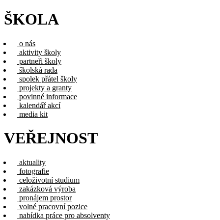
ŠKOLA
o nás
aktivity školy
partneři školy
školská rada
spolek přátel školy
projekty a granty
povinné informace
kalendář akcí
media kit
VEŘEJNOST
aktuality
fotografie
celoživotní studium
zakázková výroba
pronájem prostor
volné pracovní pozice
nabídka práce pro absolventy