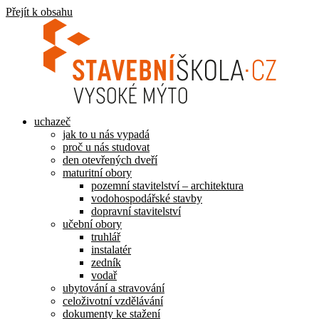
Přejít k obsahu
uchazeč
jak to u nás vypadá
proč u nás studovat
den otevřených dveří
maturitní obory
pozemní stavitelství – architektura
vodohospodářské stavby
dopravní stavitelství
učební obory
truhlář
instalatér
zedník
vodař
ubytování a stravování
celoživotní vzdělávání
dokumenty ke stažení