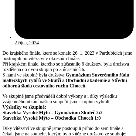
2 října, 2024
Do krajského finále, které se konalo 26. 1. 2023 v Pardubicích jsme
postoupili po vítězství v okresním finále.
Při krajském finále, kterého se zúčastnilo 6 družstev, byla družstva
rozdělena do dvou skupin po 3 účastnících.
S námi ve skupině byla družstva
Gymnázium Suverénního řádu
maltézských rytířů ve Skutči
a
Obchodní akademie a Střední
odborná škola cestovního ruchu Choceň.
Ve skupině jsme předváděli dobré výkony a i díky výsledku
vzájemného utkání našich soupeřů jsme skupinu vyhráli.
Výsledky ve skupině:
Stavebka Vysoké Mýto – Gymnázium Skuteč 2:2
Stavebka Vysoké Mýto – Obchodka Choceň 1:0
Díky vítězství ve skupině jsme postoupili přímo do semifinále a
čekali jsme na soupeře, kterým bylo vítězné družstvo ze souboje: