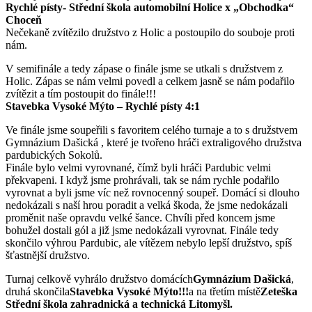
Rychlé písty- Střední škola automobilní Holice x „Obchodka“
Choceň
Nečekaně zvítězilo družstvo z Holic a postoupilo do souboje proti
nám.
V semifinále a tedy zápase o finále jsme se utkali s družstvem z
Holic. Zápas se nám velmi povedl a celkem jasně se nám podařilo
zvítězit a tím postoupit do finále!!!
Stavebka Vysoké Mýto – Rychlé písty 4:1
Ve finále jsme soupeřili s favoritem celého turnaje a to s družstvem
Gymnázium Dašická , které je tvořeno hráči extraligového družstva
pardubických Sokolů.
Finále bylo velmi vyrovnané, čímž byli hráči Pardubic velmi
překvapeni. I když jsme prohrávali, tak se nám rychle podařilo
vyrovnat a byli jsme víc než rovnocenný soupeř. Domácí si dlouho
nedokázali s naší hrou poradit a velká škoda, že jsme nedokázali
proměnit naše opravdu velké šance. Chvíli před koncem jsme
bohužel dostali gól a již jsme nedokázali vyrovnat. Finále tedy
skončilo výhrou Pardubic, ale vítězem nebylo lepší družstvo, spíš
šťastnější družstvo.
Turnaj celkově vyhrálo družstvo domácích
Gymnázium Dašická
,
druhá skončila
Stavebka Vysoké Mýto!!!
a na třetím místě
Zeteška
Střední škola zahradnická a technická Litomyšl.