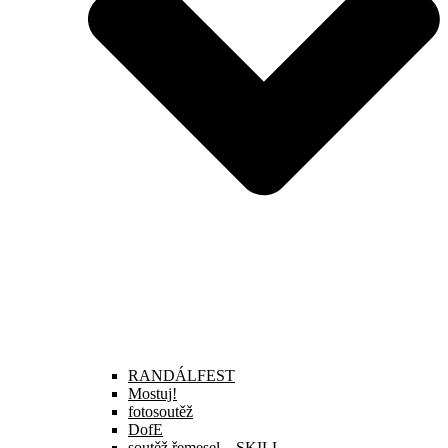
RANDÁLFEST
Mostuj!
fotosoutěž
DofE
soutěž řemesel – SKILL