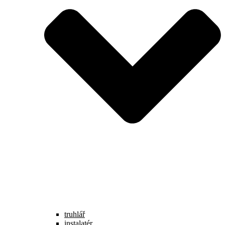
truhlář
instalatér