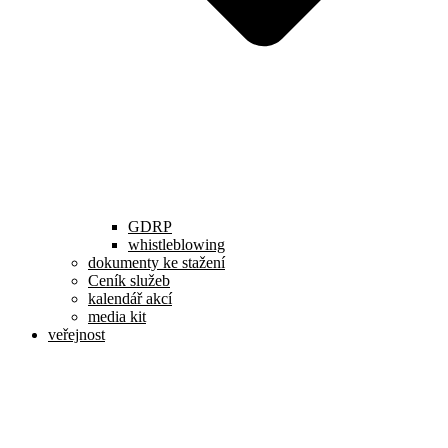
GDRP
whistleblowing
dokumenty ke stažení
Ceník služeb
kalendář akcí
media kit
veřejnost