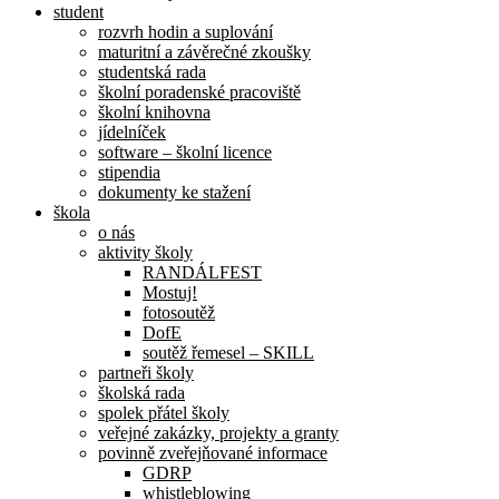
student
rozvrh hodin a suplování
maturitní a závěrečné zkoušky
studentská rada
školní poradenské pracoviště
školní knihovna
jídelníček
software – školní licence
stipendia
dokumenty ke stažení
škola
o nás
aktivity školy
RANDÁLFEST
Mostuj!
fotosoutěž
DofE
soutěž řemesel – SKILL
partneři školy
školská rada
spolek přátel školy
veřejné zakázky, projekty a granty
povinně zveřejňované informace
GDRP
whistleblowing