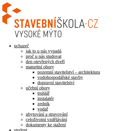
Přejít
k
obsahu
uchazeč
jak to u nás vypadá
proč u nás studovat
den otevřených dveří
maturitní obory
pozemní stavitelství – architektura
vodohospodářské stavby
dopravní stavitelství
učební obory
truhlář
instalatér
zedník
vodař
ubytování a stravování
celoživotní vzdělávání
dokumenty ke stažení
student