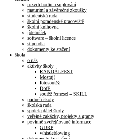
rozvrh hodin a suplování
maturitní a závěrečné zkoušky
studentská rada
školní poradenské pracoviště
školní knihovna
jídelníček
software – školní licence
stipendia
dokumenty ke stažení
škola
o nás
aktivity školy
RANDÁLFEST
Mostuj!
fotosoutěž
DofE
soutěž řemesel – SKILL
partneři školy
školská rada
spolek přátel školy
veřejné zakázky, projekty a granty
povinně zveřejňované informace
GDRP
whistleblowing
dokumenty ke stažení