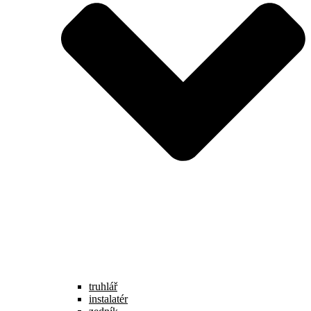
truhlář
instalatér