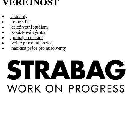
VEŘEJNOST
aktuality
fotografie
celoživotní studium
zakázková výroba
pronájem prostor
volné pracovní pozice
nabídka práce pro absolventy