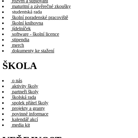
rozvrh a suplování
maturitní a závěrečné zkoušky
studentská rada
školní poradenské pracoviště
školní knihovna
jídelníček
software - školní licence
stipendia
merch
dokumenty ke stažení
ŠKOLA
o nás
aktivity školy
partneři školy
školská rada
spolek přátel školy
projekty a granty
povinné informace
kalendář akcí
media kit