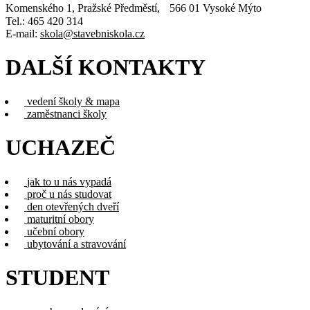
Komenského 1, Pražské Předměstí, 566 01 Vysoké Mýto
Tel.: 465 420 314
E-mail:
skola@stavebniskola.cz
DALŠÍ KONTAKTY
vedení školy & mapa
zaměstnanci školy
UCHAZEČ
jak to u nás vypadá
proč u nás studovat
den otevřených dveří
maturitní obory
učební obory
ubytování a stravování
STUDENT