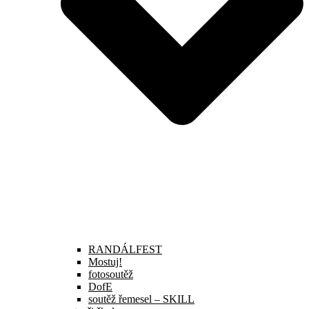
RANDÁLFEST
Mostuj!
fotosoutěž
DofE
soutěž řemesel – SKILL