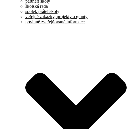
partneři školy
školská rada
spolek přátel školy
veřejné zakázky, projekty a granty
povinně zveřejňované informace