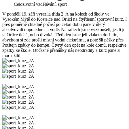
Celoživotní vzdělávání
,
sport
V pondělí 19. září vyrazila třída 2. A na kolech od školy ve
Vysokém Mýtě do Kostelce nad Orlicí na čtyřdenní sportovní kurz. I
přes poměrně chladné počasí po celou dobu jsme v úterý
absolvovali dopoledne na vodě. Na raftech jsme vyzkoušeli, jestli je
ta Orlice tichá, nebo divoká. Třetí den jsme jeli vlakem do Litic,
abychom si zde prošli místní vodní elektrárnu, a poté šli pěšky přes
Potštejn zpátky do kempu. Čtvrtý den opět na kole domů, respektive
zpátky ke škole. Občasné přeháňky nás neodradily a kurz jsme si
moc užili!