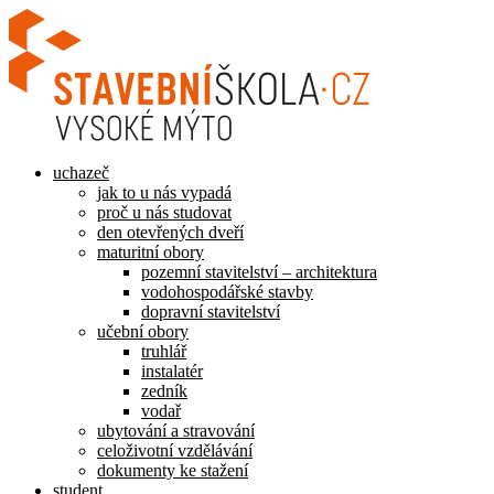
Přejít
k
obsahu
uchazeč
jak to u nás vypadá
proč u nás studovat
den otevřených dveří
maturitní obory
pozemní stavitelství – architektura
vodohospodářské stavby
dopravní stavitelství
učební obory
truhlář
instalatér
zedník
vodař
ubytování a stravování
celoživotní vzdělávání
dokumenty ke stažení
student