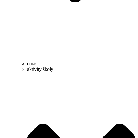
o nás
aktivity školy