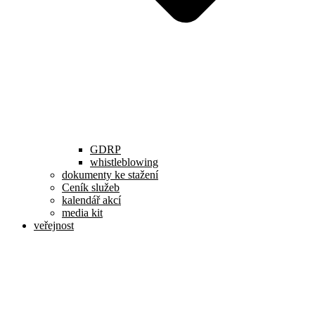
GDRP
whistleblowing
dokumenty ke stažení
Ceník služeb
kalendář akcí
media kit
veřejnost