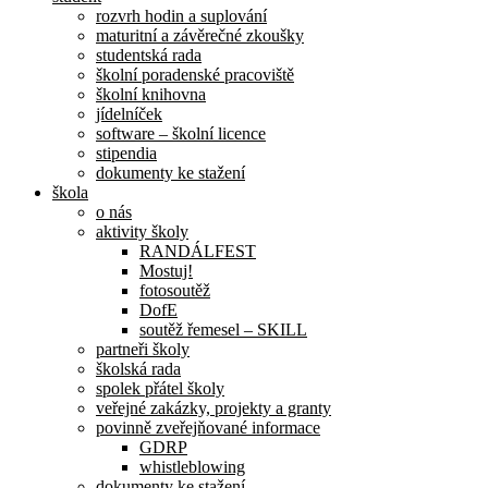
rozvrh hodin a suplování
maturitní a závěrečné zkoušky
studentská rada
školní poradenské pracoviště
školní knihovna
jídelníček
software – školní licence
stipendia
dokumenty ke stažení
škola
o nás
aktivity školy
RANDÁLFEST
Mostuj!
fotosoutěž
DofE
soutěž řemesel – SKILL
partneři školy
školská rada
spolek přátel školy
veřejné zakázky, projekty a granty
povinně zveřejňované informace
GDRP
whistleblowing
dokumenty ke stažení