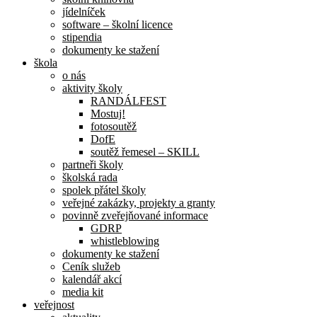
jídelníček
software – školní licence
stipendia
dokumenty ke stažení
škola
o nás
aktivity školy
RANDÁLFEST
Mostuj!
fotosoutěž
DofE
soutěž řemesel – SKILL
partneři školy
školská rada
spolek přátel školy
veřejné zakázky, projekty a granty
povinně zveřejňované informace
GDRP
whistleblowing
dokumenty ke stažení
Ceník služeb
kalendář akcí
media kit
veřejnost