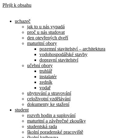
Přejít k obsahu
uchazeč
jak to u nás vypadá
proč u nás studovat
den otevřených dveří
maturitní obory
pozemní stavitelství – architektura
vodohospodářské stavby
dopravní stavitelství
učební obory
truhlář
instalatér
zedník
vodař
ubytování a stravování
celoživotní vzdělávání
dokumenty ke stažení
student
rozvrh hodin a suplování
maturitní a závěrečné zkoušky
studentská rada
školní poradenské pracoviště
školní knihovna