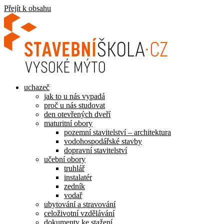
Přejít k obsahu
uchazeč
jak to u nás vypadá
proč u nás studovat
den otevřených dveří
maturitní obory
pozemní stavitelství – architektura
vodohospodářské stavby
dopravní stavitelství
učební obory
truhlář
instalatér
zedník
vodař
ubytování a stravování
celoživotní vzdělávání
dokumenty ke stažení