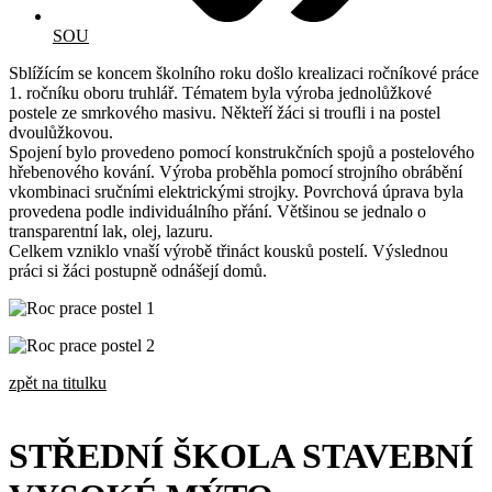
SOU
Sblížícím se koncem školního roku došlo krealizaci ročníkové práce
1. ročníku oboru truhlář. Tématem byla výroba jednolůžkové
postele ze smrkového masivu. Někteří žáci si troufli i na postel
dvoulůžkovou.
Spojení bylo provedeno pomocí konstrukčních spojů a postelového
hřebenového kování. Výroba proběhla pomocí strojního obrábění
vkombinaci sručními elektrickými strojky. Povrchová úprava byla
provedena podle individuálního přání. Většinou se jednalo o
transparentní lak, olej, lazuru.
Celkem vzniklo vnaší výrobě třináct kousků postelí. Výslednou
práci si žáci postupně odnášejí domů.
zpět na titulku
STŘEDNÍ ŠKOLA STAVEBNÍ