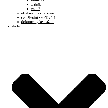
instalatér
zedník
vodař
ubytování a stravování
celoživotní vzdělávání
dokumenty ke stažení
student