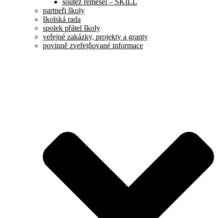
soutěž řemesel – SKILL
partneři školy
školská rada
spolek přátel školy
veřejné zakázky, projekty a granty
povinně zveřejňované informace