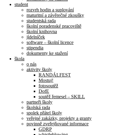
student
rozvrh hodin a suplování
maturitní a závěrečné zkoušky
studentská rada
školní poradenské pracoviště
školní knihovna
jídelníček
software – školní licence
stipendia
dokumenty ke stažení
škola
o nás
aktivity školy
RANDÁLFEST
Mostuj!
fotosoutěž
DofE
soutěž řemesel – SKILL
partneři školy
školská rada
spolek přátel školy
veřejné zakázky, projekty a granty
povinně zveřejňované informace
GDRP
whistleblowing