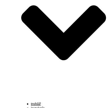
truhlář