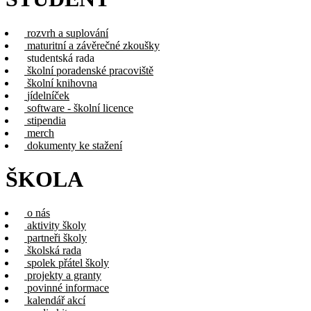
rozvrh a suplování
maturitní a závěrečné zkoušky
studentská rada
školní poradenské pracoviště
školní knihovna
jídelníček
software - školní licence
stipendia
merch
dokumenty ke stažení
ŠKOLA
o nás
aktivity školy
partneři školy
školská rada
spolek přátel školy
projekty a granty
povinné informace
kalendář akcí