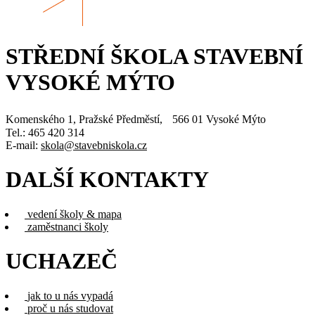
STŘEDNÍ ŠKOLA STAVEBNÍ
VYSOKÉ MÝTO
Komenského 1, Pražské Předměstí, 566 01 Vysoké Mýto
Tel.: 465 420 314
E-mail:
skola@stavebniskola.cz
DALŠÍ KONTAKTY
vedení školy & mapa
zaměstnanci školy
UCHAZEČ
jak to u nás vypadá
proč u nás studovat