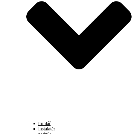
truhlář
instalatér