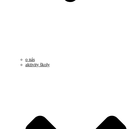
o nás
aktivity školy