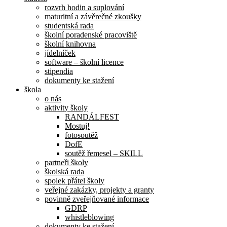
rozvrh hodin a suplování
maturitní a závěrečné zkoušky
studentská rada
školní poradenské pracoviště
školní knihovna
jídelníček
software – školní licence
stipendia
dokumenty ke stažení
škola
o nás
aktivity školy
RANDÁLFEST
Mostuj!
fotosoutěž
DofE
soutěž řemesel – SKILL
partneři školy
školská rada
spolek přátel školy
veřejné zakázky, projekty a granty
povinně zveřejňované informace
GDRP
whistleblowing
dokumenty ke stažení