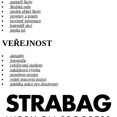
partneři školy
školská rada
spolek přátel školy
projekty a granty
povinné informace
kalendář akcí
media kit
VEŘEJNOST
aktuality
fotografie
celoživotní studium
zakázková výroba
pronájem prostor
volné pracovní pozice
nabídka práce pro absolventy