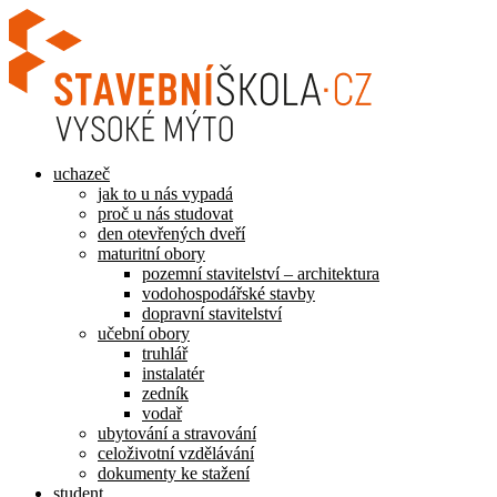
Přejít
k
obsahu
uchazeč
jak to u nás vypadá
proč u nás studovat
den otevřených dveří
maturitní obory
pozemní stavitelství – architektura
vodohospodářské stavby
dopravní stavitelství
učební obory
truhlář
instalatér
zedník
vodař
ubytování a stravování
celoživotní vzdělávání
dokumenty ke stažení
student