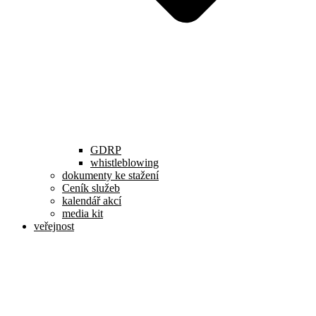
GDRP
whistleblowing
dokumenty ke stažení
Ceník služeb
kalendář akcí
media kit
veřejnost