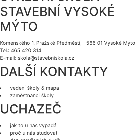
STAVEBNÍ VYSOKÉ
MÝTO
Komenského 1, Pražské Předměstí, 566 01 Vysoké Mýto
Tel.: 465 420 314
E-mail:
skola@stavebniskola.cz
DALŠÍ KONTAKTY
vedení školy & mapa
zaměstnanci školy
UCHAZEČ
jak to u nás vypadá
proč u nás studovat