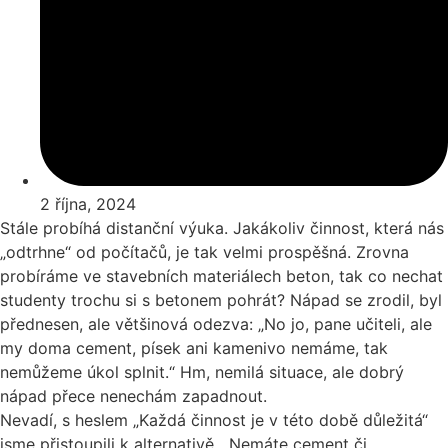
2 října, 2024
Stále probíhá distanční výuka. Jakákoliv činnost, která nás
„odtrhne“ od počítačů, je tak velmi prospěšná. Zrovna
probíráme ve stavebních materiálech beton, tak co nechat
studenty trochu si s betonem pohrát? Nápad se zrodil, byl
přednesen, ale většinová odezva: „No jo, pane učiteli, ale
my doma cement, písek ani kamenivo nemáme, tak
nemůžeme úkol splnit.“ Hm, nemilá situace, ale dobrý
nápad přece nenechám zapadnout.
Nevadí, s heslem „Každá činnost je v této době důležitá“
jsme přistoupili k alternativě. „Nemáte cement či