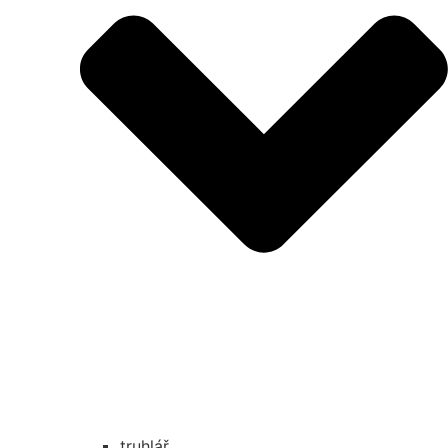
truhlář