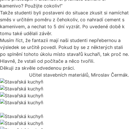
kamenivo? Použijte cokoliv!“
Takže studenti byli postaveni do situace zkusit si namíchat
směs v určitém poměru z čehokoliv, co nahradí cement s
kamenivem, a nechat to 5 dní vyzrát. Po uvedené době k
tomu také udělali závěr.
Musím říct, že fantazii mají naši studenti nepřebernou a
výsledek se určitě povedl. Pokud by se z některých stali
po splnění tohoto úkolu místo stavařů kuchaři, tak proč ne.
Hlavně, že vstali od počítače a něco tvořili.
Děkuji za skvěle odvedenou práci.
Učitel stavebních materiálů, Miroslav Čermák.