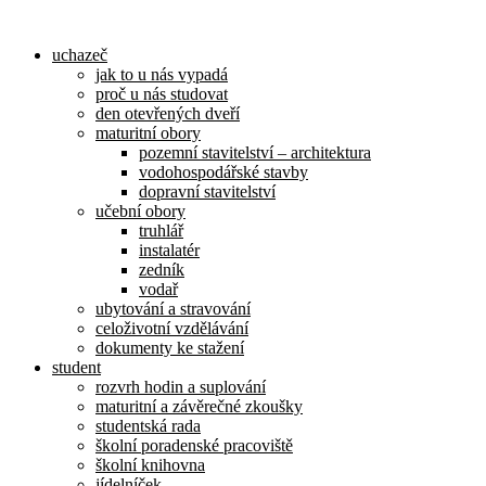
Přejít
k
uchazeč
obsahu
jak to u nás vypadá
proč u nás studovat
den otevřených dveří
maturitní obory
pozemní stavitelství – architektura
vodohospodářské stavby
dopravní stavitelství
učební obory
truhlář
instalatér
zedník
vodař
ubytování a stravování
celoživotní vzdělávání
dokumenty ke stažení
student
rozvrh hodin a suplování
maturitní a závěrečné zkoušky
studentská rada
školní poradenské pracoviště
školní knihovna
jídelníček