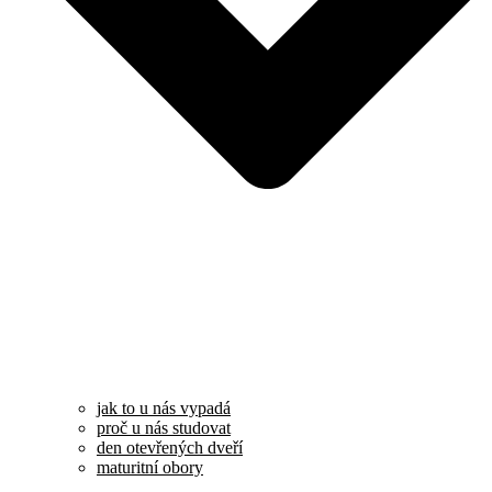
jak to u nás vypadá
proč u nás studovat
den otevřených dveří
maturitní obory