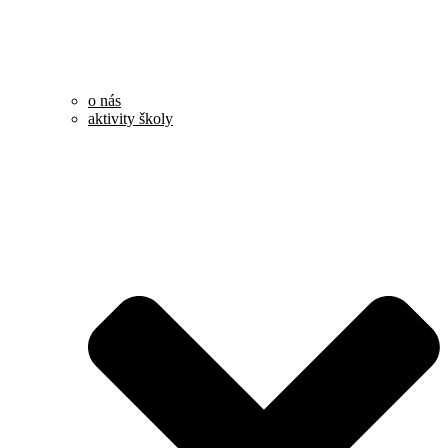
o nás
aktivity školy