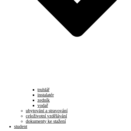
truhlář
instalatér
zedník
vodař
ubytování a stravování
celoživotní vzdělávání
dokumenty ke stažení
student