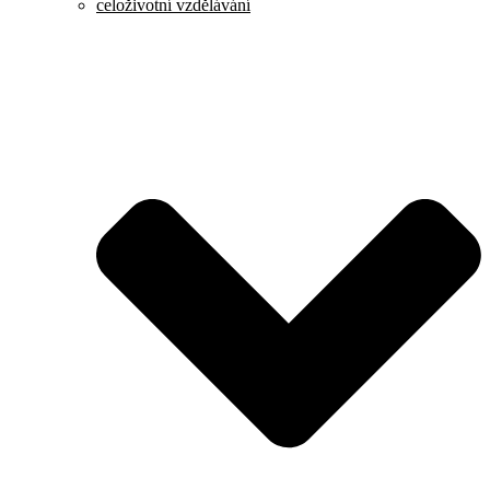
celoživotní vzdělávání