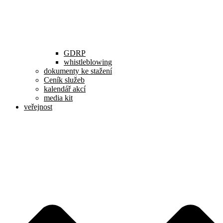
GDRP
whistleblowing
dokumenty ke stažení
Ceník služeb
kalendář akcí
media kit
veřejnost