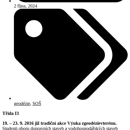
2 října, 2024
geodézie
,
SOŠ
Třída I3
19. – 23. 9. 2016 již tradiční akce Výuka
zgeodézie
vterénu.
Studenti oboru dopravních staveb a vodohospodářských staveb