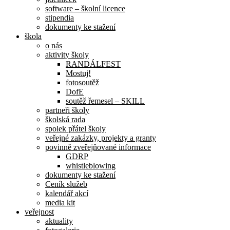
software – školní licence
stipendia
dokumenty ke stažení
škola
o nás
aktivity školy
RANDÁLFEST
Mostuj!
fotosoutěž
DofE
soutěž řemesel – SKILL
partneři školy
školská rada
spolek přátel školy
veřejné zakázky, projekty a granty
povinně zveřejňované informace
GDRP
whistleblowing
dokumenty ke stažení
Ceník služeb
kalendář akcí
media kit
veřejnost
aktuality