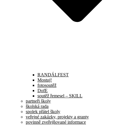
RANDÁLFEST
Mostuj!
fotosoutěž
DofE
soutěž řemesel – SKILL
partneři školy
školská rada
spolek přátel školy
veřejné zakázky, projekty a granty
povinně zveřejňované informace