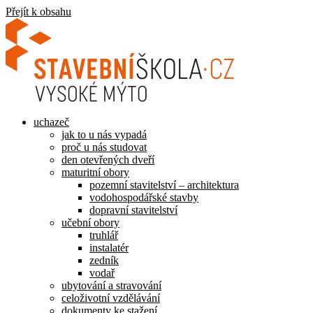
Přejít k obsahu
uchazeč
jak to u nás vypadá
proč u nás studovat
den otevřených dveří
maturitní obory
pozemní stavitelství – architektura
vodohospodářské stavby
dopravní stavitelství
učební obory
truhlář
instalatér
zedník
vodař
ubytování a stravování
celoživotní vzdělávání
dokumenty ke stažení