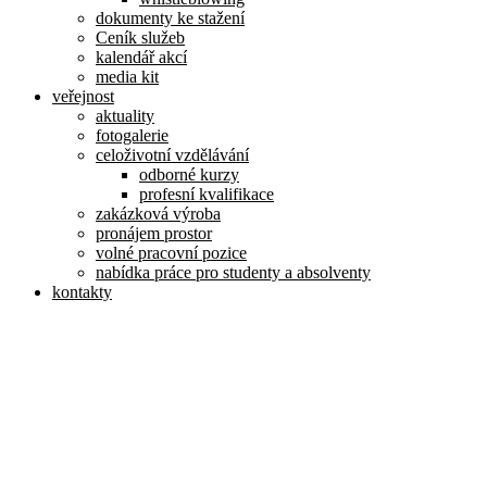
dokumenty ke stažení
Ceník služeb
kalendář akcí
media kit
veřejnost
aktuality
fotogalerie
celoživotní vzdělávání
odborné kurzy
profesní kvalifikace
zakázková výroba
pronájem prostor
volné pracovní pozice
nabídka práce pro studenty a absolventy
kontakty