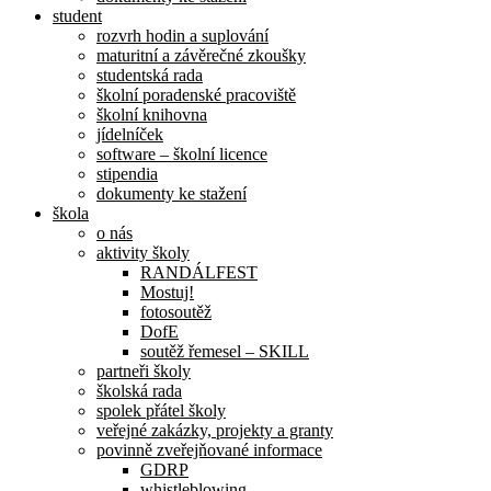
student
rozvrh hodin a suplování
maturitní a závěrečné zkoušky
studentská rada
školní poradenské pracoviště
školní knihovna
jídelníček
software – školní licence
stipendia
dokumenty ke stažení
škola
o nás
aktivity školy
RANDÁLFEST
Mostuj!
fotosoutěž
DofE
soutěž řemesel – SKILL
partneři školy
školská rada
spolek přátel školy
veřejné zakázky, projekty a granty
povinně zveřejňované informace
GDRP
whistleblowing