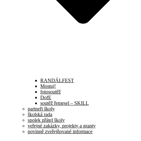
RANDÁLFEST
Mostuj!
fotosoutěž
DofE
soutěž řemesel – SKILL
partneři školy
školská rada
spolek přátel školy
veřejné zakázky, projekty a granty
povinně zveřejňované informace