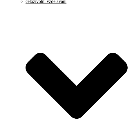
celoživotní vzdělávání