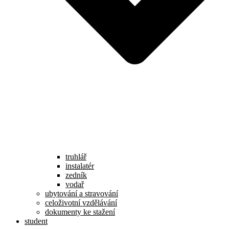
truhlář
instalatér
zedník
vodař
ubytování a stravování
celoživotní vzdělávání
dokumenty ke stažení
student