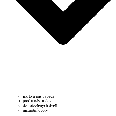
jak to u nás vypadá
proč u nás studovat
den otevřených dveří
maturitní obory