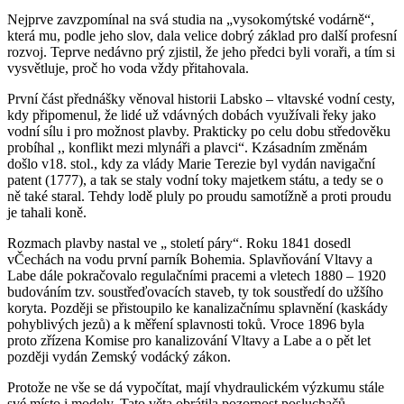
Nejprve zavzpomínal na svá studia na „vysokomýtské vodárně“,
která mu, podle jeho slov, dala velice dobrý základ pro další profesní
rozvoj. Teprve nedávno prý zjistil, že jeho předci byli voraři, a tím si
vysvětluje, proč ho voda vždy přitahovala.
První část přednášky věnoval historii Labsko – vltavské vodní cesty,
kdy připomenul, že lidé už vdávných dobách využívali řeky jako
vodní sílu i pro možnost plavby. Prakticky po celu dobu středověku
probíhal ,, konflikt mezi mlynáři a plavci“. Kzásadním změnám
došlo v18. stol., kdy za vlády Marie Terezie byl vydán navigační
patent (1777), a tak se staly vodní toky majetkem státu, a tedy se o
ně také staral. Tehdy lodě pluly po proudu samotížně a proti proudu
je tahali koně.
Rozmach plavby nastal ve „ století páry“. Roku 1841 dosedl
vČechách na vodu první parník Bohemia. Splavňování Vltavy a
Labe dále pokračovalo regulačními pracemi a vletech 1880 – 1920
budováním tzv. soustřeďovacích staveb, ty tok soustředí do užšího
koryta. Později se přistoupilo ke kanalizačnímu splavnění (kaskády
pohyblivých jezů) a k měření splavnosti toků. Vroce 1896 byla
proto zřízena Komise pro kanalizování Vltavy a Labe a o pět let
později vydán Zemský vodácký zákon.
Protože ne vše se dá vypočítat, mají vhydraulickém výzkumu stále
své místo i modely. Tato věta obrátila pozornost posluchačů