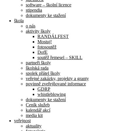
software – školní licence
stipendia
dokumenty ke stažení
škola
o nás
aktivity školy
RANDÁLFEST
Mostuj!
fotosoutěž
DofE
soutěž řemesel – SKILL
partneři školy
školská rada
spolek přátel školy
veřejné zakázky, projekty a granty
povinně zveřejňované informace
GDRP
whistleblowing
dokumenty ke stažení
Ceník služeb
kalendář akcí
media kit
veřejnost
aktuality