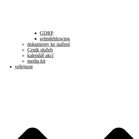
GDRP
whistleblowing
dokumenty ke stažení
Ceník služeb
kalendář akcí
media kit
veřejnost