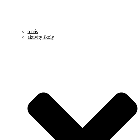
o nás
aktivity školy