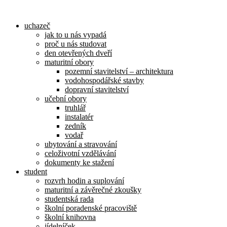
Přejít
k
uchazeč
obsahu
jak to u nás vypadá
proč u nás studovat
den otevřených dveří
maturitní obory
pozemní stavitelství – architektura
vodohospodářské stavby
dopravní stavitelství
učební obory
truhlář
instalatér
zedník
vodař
ubytování a stravování
celoživotní vzdělávání
dokumenty ke stažení
student
rozvrh hodin a suplování
maturitní a závěrečné zkoušky
studentská rada
školní poradenské pracoviště
školní knihovna
jídelníček