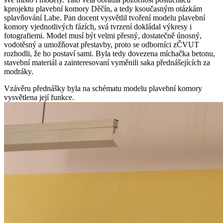
kprojektu plavební komory Děčín, a tedy ksoučasným otázkám
splavňování Labe. Pan docent vysvětlil tvoření modelu plavební
komory vjednotlivých fázích, svá tvrzení dokládal výkresy i
fotografiemi. Model musí být velmi přesný, dostatečně únosný,
vodotěsný a umožňovat přestavby, proto se odborníci zČVUT
rozhodli, že ho postaví sami. Byla tedy dovezena míchačka betonu,
stavební materiál a zainteresovaní vyměnili saka přednášejících za
modráky.
Vzávěru přednášky byla na schématu modelu plavební komory
vysvětlena její funkce.