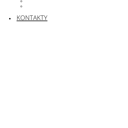
volné pracovní pozice
nabídka práce pro
studenty a absolventy
KONTAKTY