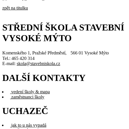
zpět na titulku
STŘEDNÍ ŠKOLA STAVEBNÍ
VYSOKÉ MÝTO
Komenského 1, Pražské Předměstí, 566 01 Vysoké Mýto
Tel.: 465 420 314
E-mail:
skola@stavebniskola.cz
DALŠÍ KONTAKTY
vedení školy & mapa
zaměstnanci školy
UCHAZEČ
jak to u nás vypadá