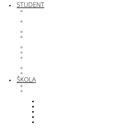
STUDENT
rozvrh hodin a
suplování
maturitní a závěrečné
zkoušky
studentská rada
školní poradenské
pracoviště
školní knihovna
jídelníček
software – školní
licence
stipendia
dokumenty ke stažení
ŠKOLA
o nás
aktivity školy
RANDÁLFEST
Mostuj!
fotosoutěž
DofE
soutěž řemesel –
SKILL