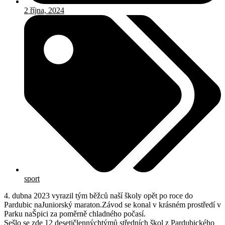
2 října, 2024
sport
4. dubna 2023 vyrazil tým běžců naší školy opět po roce do
Pardubic naJuniorský maraton.Závod se konal v krásném prostředí v
Parku naŠpici za poměrně chladného počasí.
Sešlo se zde 12 desetičlennýchtýmů středních škol z Pardubického