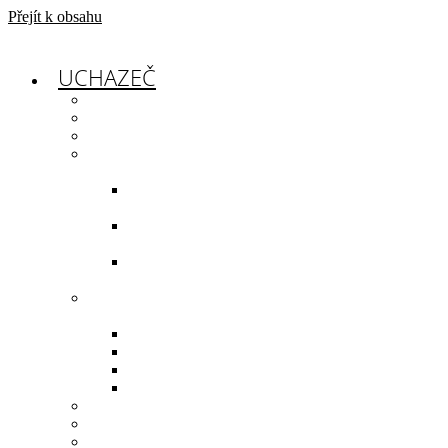
Přejít k obsahu
UCHAZEČ
jak to u nás vypadá
proč u nás studovat
den otevřených dveří
maturitní obory
pozemní stavitelství
– architektura
vodohospodářské
stavby
dopravní
stavitelství
učební obory
truhlář
instalatér
zedník
vodař
ubytování a stravování
celoživotní vzdělávání
dokumenty ke stažení