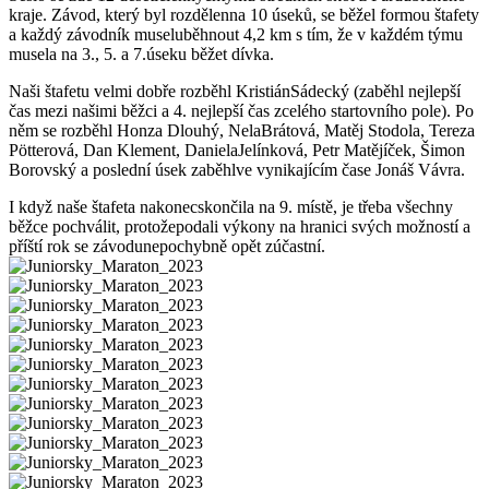
kraje. Závod, který byl rozdělenna 10 úseků, se běžel formou štafety
a každý závodník museluběhnout 4,2 km s tím, že v každém týmu
musela na 3., 5. a 7.úseku běžet dívka.
Naši štafetu velmi dobře rozběhl KristiánSádecký (zaběhl nejlepší
čas mezi našimi běžci a 4. nejlepší čas zcelého startovního pole). Po
něm se rozběhl Honza Dlouhý, NelaBrátová, Matěj Stodola, Tereza
Pötterová, Dan Klement, DanielaJelínková, Petr Matějíček, Šimon
Borovský a poslední úsek zaběhlve vynikajícím čase Jonáš Vávra.
I když naše štafeta nakonecskončila na 9. místě, je třeba všechny
běžce pochválit, protožepodali výkony na hranici svých možností a
příští rok se závodunepochybně opět zúčastní.