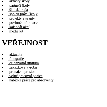
aktivity školy
partneři školy
školská rada
spolek přátel školy
projekty a granty
povinné informace
kalendář akcí
media kit
VEŘEJNOST
aktuality
fotografie
celoživotní studium
zakázková výroba
pronájem prostor
volné pracovní pozice
nabídka práce pro absolventy