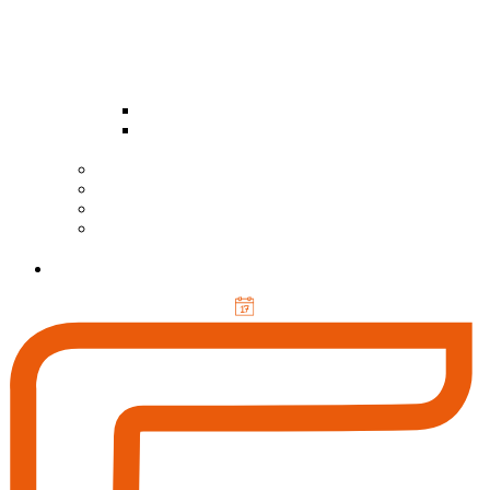
odborné kurzy
profesní
kvalifikace
zakázková výroba
pronájem prostor
volné pracovní pozice
nabídka práce pro
studenty a absolventy
KONTAKTY