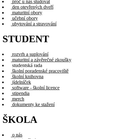
proč u nás studovat
den otevřených dveří
maturitní obory
učební obory
ubytování a stravování
STUDENT
rozvrh a suplování
maturitní a závěrečné zkoušky
studentská rada
školní poradenské pracoviště
školní knihovna
jídelníček
software - školní licence
stipendia
merch
dokumenty ke stažení
ŠKOLA
o nás