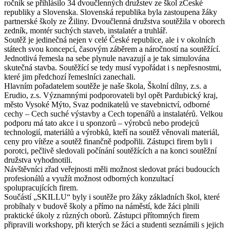
ročník se přihlásilo 34 dvoučlenných družstev ze škol zČeské
republiky a Slovenska. Slovenská republika byla zastoupena žáky
partnerské školy ze Žiliny. Dvoučlenná družstva soutěžila v oborech
zedník, montér suchých staveb, instalatér a truhlář.
Soutěž je jedinečná nejen v celé České republice, ale i v okolních
státech svou koncepcí, časovým záběrem a náročností na soutěžící.
Jednotlivá řemesla na sebe plynule navazují a je tak simulována
skutečná stavba. Soutěžící se tedy musí vypořádat i s nepřesnostmi,
které jim předchozí řemeslníci zanechali.
Hlavním pořadatelem soutěže je naše škola, Školní dílny, z.s. a
Erudio, z.s. Významnými podporovateli byl opět Pardubický kraj,
město Vysoké Mýto, Svaz podnikatelů ve stavebnictví, odborné
cechy – Cech suché výstavby a Cech topenářů a instalatérů. Velkou
podporu má tato akce i u sponzorů – výrobců nebo prodejců
technologií, materiálů a výrobků, kteří na soutěž věnovali materiál,
ceny pro vítěze a soutěž finančně podpořili. Zástupci firem byli i
porotci, pečlivě sledovali počínání soutěžících a na konci soutěžní
družstva vyhodnotili.
Návštěvníci zřad veřejnosti měli možnost sledovat práci budoucích
profesionálů a využít možnost odborných konzultací
spolupracujících firem.
Součástí „SKILLU“ byly i soutěže pro žáky základních škol, které
probíhaly v budově školy a přímo na náměstí, kde žáci plnili
praktické úkoly z různých oborů. Zástupci přítomných firem
připravili workshopy, při kterých se žáci a studenti seznámili s jejich