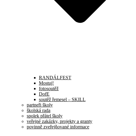
RANDÁLFEST
Mostuj!
fotosoutěž
DofE
soutěž řemesel – SKILL
partneři školy
školská rada
spolek přátel školy
veřejné zakázky, projekty a granty
povinně zveřejňované informace