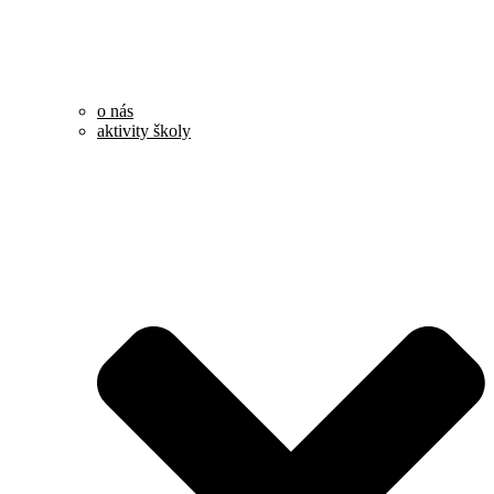
o nás
aktivity školy