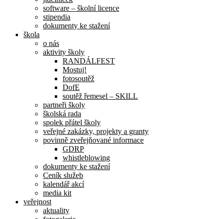
software – školní licence
stipendia
dokumenty ke stažení
škola
o nás
aktivity školy
RANDÁLFEST
Mostuj!
fotosoutěž
DofE
soutěž řemesel – SKILL
partneři školy
školská rada
spolek přátel školy
veřejné zakázky, projekty a granty
povinně zveřejňované informace
GDRP
whistleblowing
dokumenty ke stažení
Ceník služeb
kalendář akcí
media kit
veřejnost
aktuality