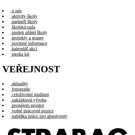
o nás
aktivity školy
partneři školy
školská rada
spolek přátel školy
projekty a granty
povinné informace
kalendář akcí
media kit
VEŘEJNOST
aktuality
fotografie
celoživotní studium
zakázková výroba
pronájem prostor
volné pracovní pozice
nabídka práce pro absolventy