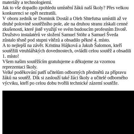
materiály a technologiemi.
Jak to vše dopadlo zpohledu umístění žáků naší školy? Přes velkou
konkurenci se opět neztratili.
V oboru zedník se Dominik Dostál a Oleh Shtefutsa umístili až ve
druhé polovině soutěžního pole, ale na druhou stranu získali cenné
zkušenosti, které jistě využijí ve svém budoucím profesním životě.
Družstvo instalatérů ve složení Samuel Stöhr a Samuel Šveda
zůstalo těsně pod stupni vítězů a obsadilo pěkné 4. místo.
A to nejlepší na závěr. Kristina Hájková a Jakub Šalomon, kteří
soutěžili vtruhlářských dovednostech, ovládli celou soutěž a obsadili
1. místo!
Všem našim soutěžícím gratulujeme a děkujeme za vzornou
reprezentaci školy.
Velké poděkování patří učitelům odborných předmětů za přípravu
žáků na soutěž. Dík si zaslouží také žáci školy a učitelé odborného
výcviku, kteří po celou dobu tvořili technické zázemí soutěže.