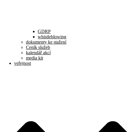
GDRP
whistleblowing
dokumenty ke stažení
Ceník služeb
kalendář akcí
media kit
veřejnost