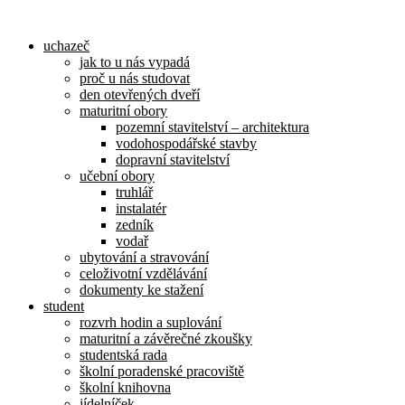
Přejít
k
uchazeč
obsahu
jak to u nás vypadá
proč u nás studovat
den otevřených dveří
maturitní obory
pozemní stavitelství – architektura
vodohospodářské stavby
dopravní stavitelství
učební obory
truhlář
instalatér
zedník
vodař
ubytování a stravování
celoživotní vzdělávání
dokumenty ke stažení
student
rozvrh hodin a suplování
maturitní a závěrečné zkoušky
studentská rada
školní poradenské pracoviště
školní knihovna
jídelníček