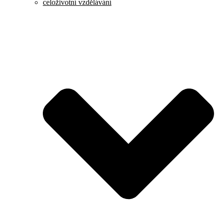
celoživotní vzdělávání