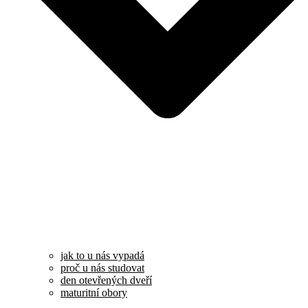
jak to u nás vypadá
proč u nás studovat
den otevřených dveří
maturitní obory