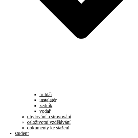
truhlář
instalatér
zedník
vodař
ubytování a stravování
celoživotní vzdělávání
dokumenty ke stažení
student