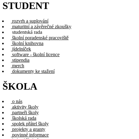
STUDENT
rozvrh a suplování
maturitní a závěrečné zkoušky
studentská rada
školní poradenské pracoviště
školní knihovna
jídelníček
software - školní licence
stipendia
merch
dokumenty ke stažení
ŠKOLA
o nás
aktivity školy
partneři školy
školská rada
spolek přátel školy
projekty a granty
povinné informace