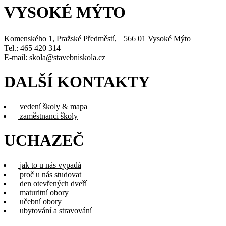
VYSOKÉ MÝTO
Komenského 1, Pražské Předměstí, 566 01 Vysoké Mýto
Tel.: 465 420 314
E-mail:
skola@stavebniskola.cz
DALŠÍ KONTAKTY
vedení školy & mapa
zaměstnanci školy
UCHAZEČ
jak to u nás vypadá
proč u nás studovat
den otevřených dveří
maturitní obory
učební obory
ubytování a stravování