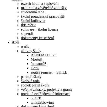
rozvrh hodin a suplování
maturitní a závěrečné zkoušky
studentská rada
školní poradenské pracoviště
školní knihovna
jídelníček
software – školní licence
stipendia
dokumenty ke stažení
škola
o nás
aktivity školy
RANDÁLFEST
Mostuj!
fotosoutěž
DofE
soutěž řemesel – SKILL
partneři školy
školská rada
spolek přátel školy
veřejné zakázky, projekty a granty
povinně zveřejňované informace
GDRP
whistleblowing
dokumenty ke stažení