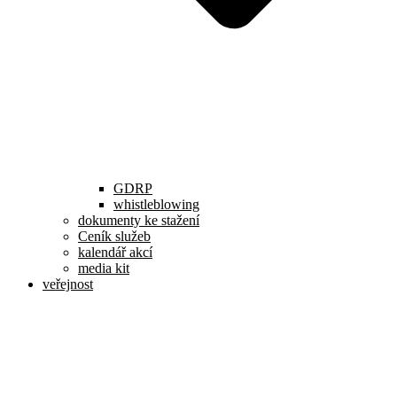
GDRP
whistleblowing
dokumenty ke stažení
Ceník služeb
kalendář akcí
media kit
veřejnost