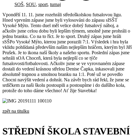
SOŠ
,
SOU
,
sport
,
turnaj
Vpondělí 11. 11. jsme rozehráli středoškolskou futsalovou ligu.
Hned vprvním zápase jsme byli vylosováni do zápasu sISŠT
Vysoké Mýto. Tento duel měl velice dobrý futsalový náboj, a
ačkoliv jsme celou dobu byli lepším týmem, smolně jsme prohráli o
jednu branku. Co na to říct. Je to sport. Druhý zápas jsme hráli
sSŠPo Vysoké Mýto, kterou jsme porazili 7:1. Výsledek i hra byla
vklidu pohlídaná především naším nejlepším hráčem, kterým byl Jiří
Prušek. Je to ikona naší školy a našeho sportu. Poslední zápas jsme
sehráli sOA Choceň, která byla nejlepší co se týče
futsalovosti/fotbalovosti. Ačkoliv jsme se ve vyrovnaném zápase
dostali do vedení krásnou střelou Denise Čapka, inkasovali jsme
absolutně trapnou a smolnou branku na 1:1. Poté už se povedlo
Chocni navýšit vedení a dohrát. Na závěr bych rád řekl, že jsme se
srdíčkem za naši školu postoupili a postoupíme i do dalšího kola,
protože do toho dáme všechno! Ať žije Stavebka!
zpět na titulku
STŘEDNÍ ŠKOLA STAVEBNÍ