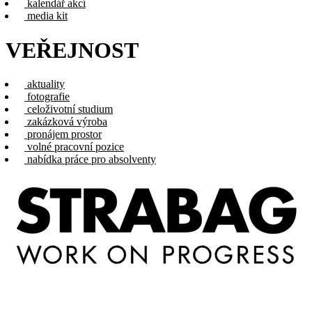
kalendář akcí
media kit
VEŘEJNOST
aktuality
fotografie
celoživotní studium
zakázková výroba
pronájem prostor
volné pracovní pozice
nabídka práce pro absolventy