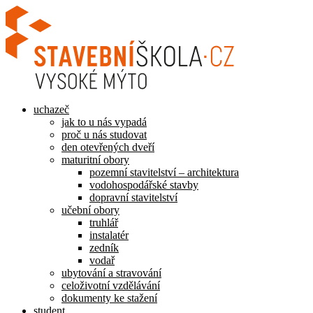
Přejít
k
obsahu
uchazeč
jak to u nás vypadá
proč u nás studovat
den otevřených dveří
maturitní obory
pozemní stavitelství – architektura
vodohospodářské stavby
dopravní stavitelství
učební obory
truhlář
instalatér
zedník
vodař
ubytování a stravování
celoživotní vzdělávání
dokumenty ke stažení
student