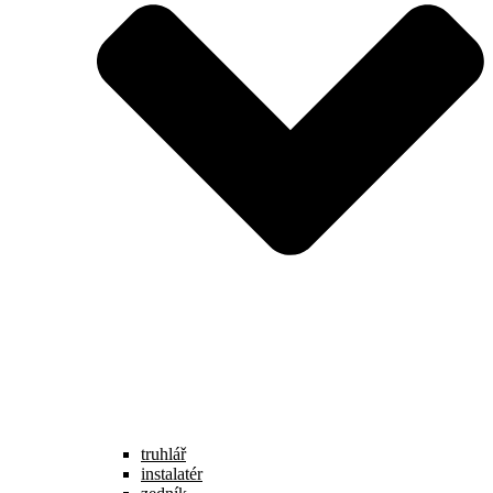
truhlář
instalatér