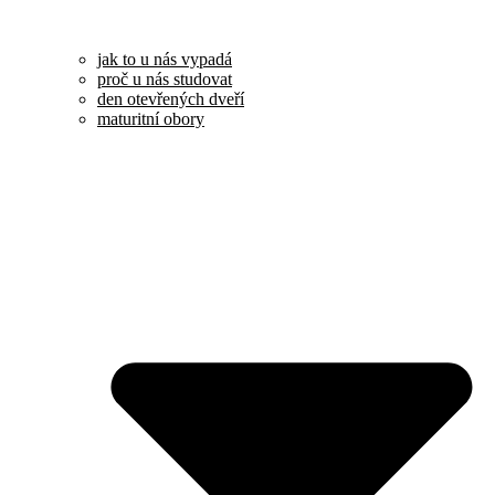
jak to u nás vypadá
proč u nás studovat
den otevřených dveří
maturitní obory