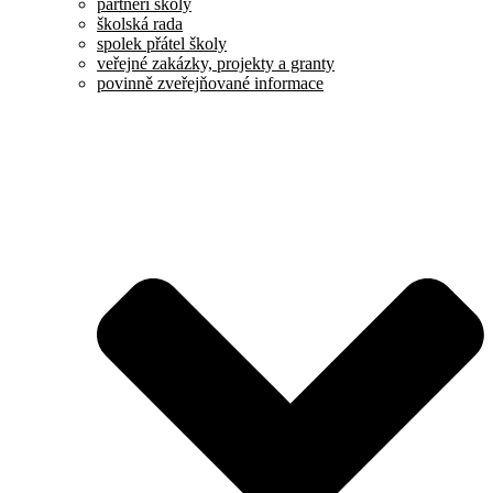
partneři školy
školská rada
spolek přátel školy
veřejné zakázky, projekty a granty
povinně zveřejňované informace