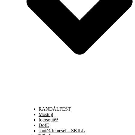
RANDÁLFEST
Mostuj!
fotosoutěž
DofE
soutěž řemesel – SKILL