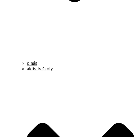
o nás
aktivity školy