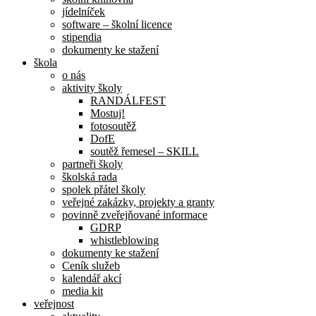
jídelníček
software – školní licence
stipendia
dokumenty ke stažení
škola
o nás
aktivity školy
RANDÁLFEST
Mostuj!
fotosoutěž
DofE
soutěž řemesel – SKILL
partneři školy
školská rada
spolek přátel školy
veřejné zakázky, projekty a granty
povinně zveřejňované informace
GDRP
whistleblowing
dokumenty ke stažení
Ceník služeb
kalendář akcí
media kit
veřejnost