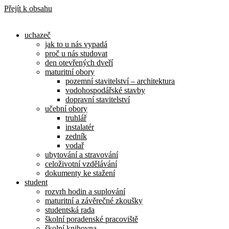
Přejít k obsahu
uchazeč
jak to u nás vypadá
proč u nás studovat
den otevřených dveří
maturitní obory
pozemní stavitelství – architektura
vodohospodářské stavby
dopravní stavitelství
učební obory
truhlář
instalatér
zedník
vodař
ubytování a stravování
celoživotní vzdělávání
dokumenty ke stažení
student
rozvrh hodin a suplování
maturitní a závěrečné zkoušky
studentská rada
školní poradenské pracoviště
školní knihovna