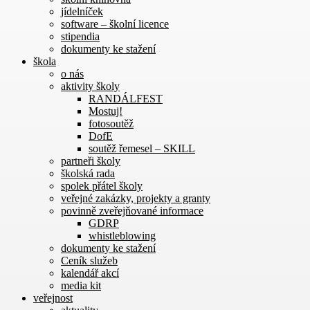
jídelníček
software – školní licence
stipendia
dokumenty ke stažení
škola
o nás
aktivity školy
RANDÁLFEST
Mostuj!
fotosoutěž
DofE
soutěž řemesel – SKILL
partneři školy
školská rada
spolek přátel školy
veřejné zakázky, projekty a granty
povinně zveřejňované informace
GDRP
whistleblowing
dokumenty ke stažení
Ceník služeb
kalendář akcí
media kit
veřejnost