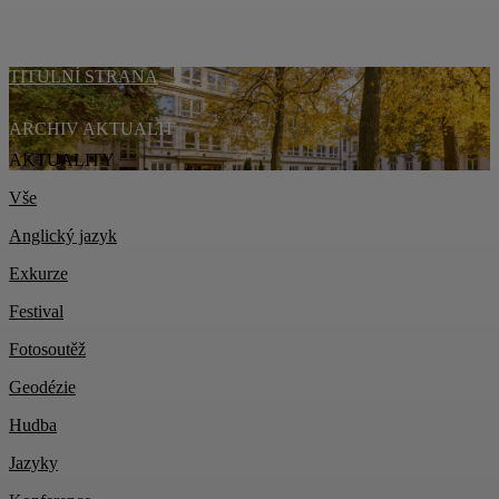
TITULNÍ STRANA
ARCHIV AKTUALIT
AKTUALITY
Vše
Anglický jazyk
Exkurze
Festival
Fotosoutěž
Geodézie
Hudba
Jazyky