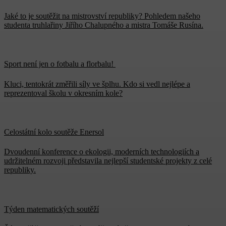
Jaké to je soutěžit na mistrovství republiky? Pohledem našeho
studenta truhlařiny Jiřího Chalupného a mistra Tomáše Rusína.
Sport není jen o fotbalu a florbalu!
Kluci, tentokrát změřili síly ve šplhu. Kdo si vedl nejlépe a
reprezentoval školu v okresním kole?
Celostátní kolo soutěže Enersol
Dvoudenní konference o ekologii, moderních technologiích a
udržitelném rozvoji představila nejlepší studentské projekty z celé
republiky.
Týden matematických soutěží