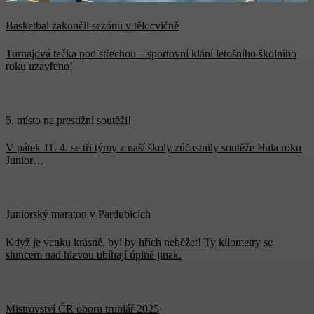
Basketbal zakončil sezónu v tělocvičně
Turnajová tečka pod střechou – sportovní klání letošního školního
roku uzavřeno!
5. místo na prestižní soutěži!
V pátek 11. 4. se tři týmy z naší školy zúčastnily soutěže Hala roku
Junior…
Juniorský maraton v Pardubicích
Když je venku krásně, byl by hřích neběžet! Ty kilometry se
sluncem nad hlavou ubíhají úplně jinak.
Mistrovství ČR oboru truhlář 2025