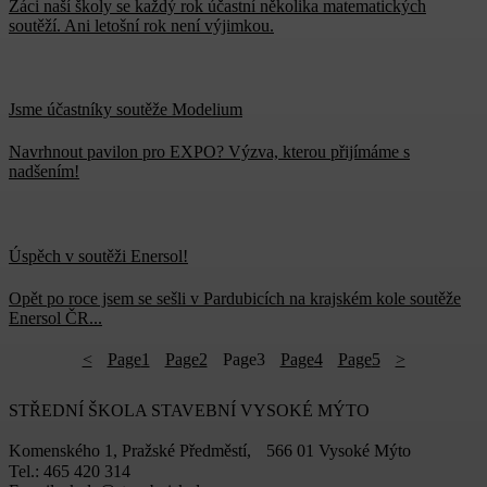
Žáci naší školy se každý rok účastní několika matematických
soutěží. Ani letošní rok není výjimkou.
Jsme účastníky soutěže Modelium
Navrhnout pavilon pro EXPO? Výzva, kterou přijímáme s
nadšením!
Úspěch v soutěži Enersol!
Opět po roce jsem se sešli v Pardubicích na krajském kole soutěže
Enersol ČR...
<
Page
1
Page
2
Page
3
Page
4
Page
5
>
STŘEDNÍ ŠKOLA STAVEBNÍ VYSOKÉ MÝTO
Komenského 1, Pražské Předměstí, 566 01 Vysoké Mýto
Tel.: 465 420 314