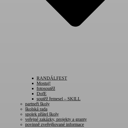
RANDÁLFEST
Mostuj!
fotosoutěž
DofE
soutěž řemesel – SKILL
partneři školy
školská rada
spolek přátel školy
veřejné zakázky, projekty a granty
povinně zveřejňované informace