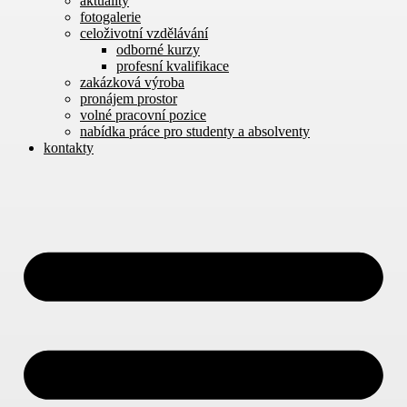
aktuality
fotogalerie
celoživotní vzdělávání
odborné kurzy
profesní kvalifikace
zakázková výroba
pronájem prostor
volné pracovní pozice
nabídka práce pro studenty a absolventy
kontakty