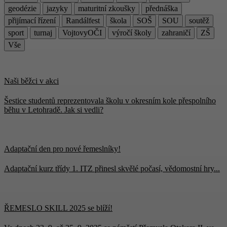
geodézie
jazyky
maturitní zkoušky
přednáška
přijímací řízení
Randálfest
škola
SOŠ
SOU
soutěž
sport
turnaj
VojtovyOČI
výročí školy
zahraničí
ZŠ
Vše
Naši běžci v akci
Šestice studentů reprezentovala školu v okresním kole přespolního
běhu v Letohradě. Jak si vedli?
Adaptační den pro nové řemeslníky!
Adaptační kurz třídy 1. ITZ přinesl skvělé počasí, vědomostní hry...
ŘEMESLO SKILL 2025 se blíží!