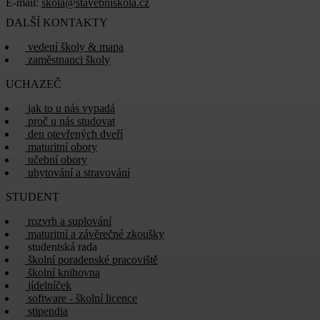
E-mail:
skola@stavebniskola.cz
DALŠÍ KONTAKTY
vedení školy & mapa
zaměstnanci školy
UCHAZEČ
jak to u nás vypadá
proč u nás studovat
den otevřených dveří
maturitní obory
učební obory
ubytování a stravování
STUDENT
rozvrh a suplování
maturitní a závěrečné zkoušky
studentská rada
školní poradenské pracoviště
školní knihovna
jídelníček
software - školní licence
stipendia