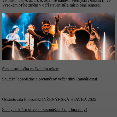
Ve dnech 23. 9. až 25. 9. 2025 se náměstí Přemysla Otakara II. ve
Vysokém Mýtě změní v obří staveniště a místo plné řemesel.
Slavnostní tečka za školním rokem
Soutěžní dopoledne a protančený večer díky Randáflestu!
Odstartovala fotosoutěž INŽENÝRSKÁ STAVBA 2025
Zachyťte krásu staveb a zasoutěžte si o prima ceny!