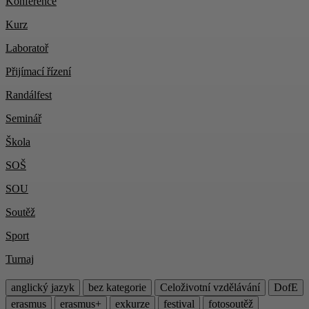
Konference
Kurz
Laboratoř
Přijímací řízení
Randálfest
Seminář
Škola
SOŠ
SOU
Soutěž
Sport
Turnaj
anglický jazyk
bez kategorie
Celoživotní vzdělávání
DofE
erasmus
erasmus+
exkurze
festival
fotosoutěž