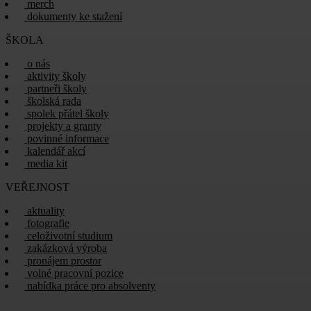
merch
dokumenty ke stažení
ŠKOLA
o nás
aktivity školy
partneři školy
školská rada
spolek přátel školy
projekty a granty
povinné informace
kalendář akcí
media kit
VEŘEJNOST
aktuality
fotografie
celoživotní studium
zakázková výroba
pronájem prostor
volné pracovní pozice
nabídka práce pro absolventy