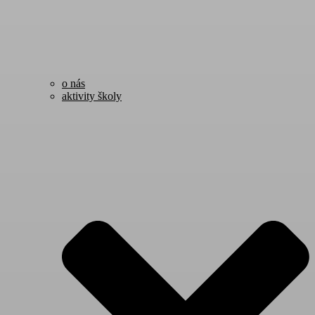
o nás
aktivity školy