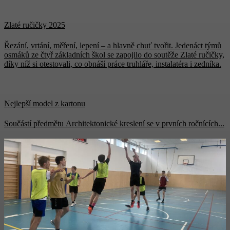
Zlaté ručičky 2025
Řezání, vrtání, měření, lepení – a hlavně chuť tvořit. Jedenáct týmů
osmáků ze čtyř základních škol se zapojilo do soutěže Zlaté ručičky,
díky níž si otestovali, co obnáší práce truhláře, instalatéra i zedníka.
Nejlepší model z kartonu
Součástí předmětu Architektonické kreslení se v prvních ročnících...