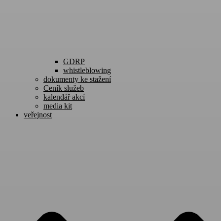
GDRP
whistleblowing
dokumenty ke stažení
Ceník služeb
kalendář akcí
media kit
veřejnost