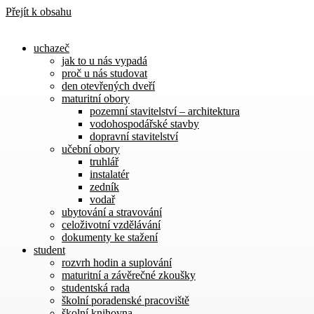
Přejít k obsahu
uchazeč
jak to u nás vypadá
proč u nás studovat
den otevřených dveří
maturitní obory
pozemní stavitelství – architektura
vodohospodářské stavby
dopravní stavitelství
učební obory
truhlář
instalatér
zedník
vodař
ubytování a stravování
celoživotní vzdělávání
dokumenty ke stažení
student
rozvrh hodin a suplování
maturitní a závěrečné zkoušky
studentská rada
školní poradenské pracoviště
školní knihovna